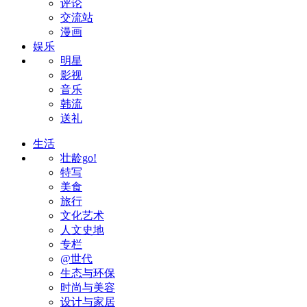
评论
交流站
漫画
娱乐
明星
影视
音乐
韩流
送礼
生活
壮龄go!
特写
美食
旅行
文化艺术
人文史地
专栏
@世代
生态与环保
时尚与美容
设计与家居