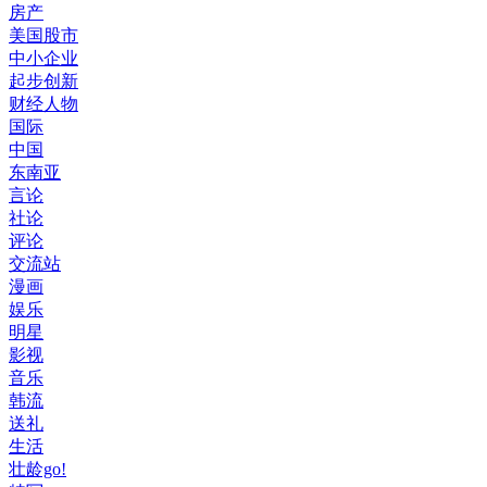
房产
美国股市
中小企业
起步创新
财经人物
国际
中国
东南亚
言论
社论
评论
交流站
漫画
娱乐
明星
影视
音乐
韩流
送礼
生活
壮龄go!