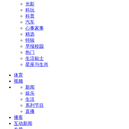
光影
科玩
科普
汽车
心事家事
精选
特辑
早报校园
热门
生活贴士
星座与生肖
体育
视频
新闻
娱乐
生活
系列节目
直播
播客
互动新闻