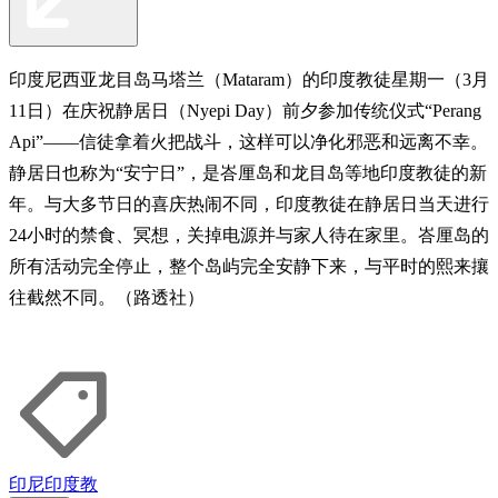
印度尼西亚龙目岛马塔兰（Mataram）的印度教徒星期一（3月
11日）在庆祝静居日（Nyepi Day）前夕参加传统仪式“Perang
Api”——信徒拿着火把战斗，这样可以净化邪恶和远离不幸。
静居日也称为“安宁日”，是峇厘岛和龙目岛等地印度教徒的新
年。与大多节日的喜庆热闹不同，印度教徒在静居日当天进行
24小时的禁食、冥想，关掉电源并与家人待在家里。峇厘岛的
所有活动完全停止，整个岛屿完全安静下来，与平时的熙来攘
往截然不同。（路透社）
印尼
印度教