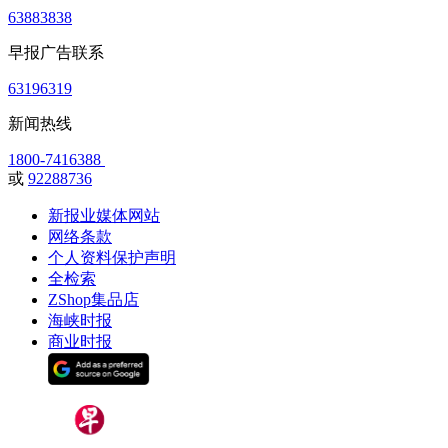
63883838
早报广告联系
63196319
新闻热线
1800-7416388
或
92288736
新报业媒体网站
网络条款
个人资料保护声明
全检索
ZShop集品店
海峡时报
商业时报