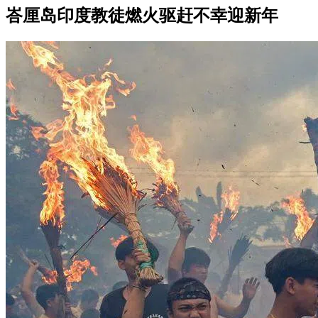
峇厘岛印度教徒燃火驱赶不幸迎新年