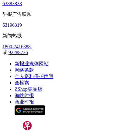
63883838
早报广告联系
63196319
新闻热线
1800-7416388
或
92288736
新报业媒体网站
网络条款
个人资料保护声明
全检索
ZShop集品店
海峡时报
商业时报