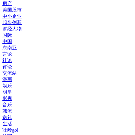
房产
美国股市
中小企业
起步创新
财经人物
国际
中国
东南亚
言论
社论
评论
交流站
漫画
娱乐
明星
影视
音乐
韩流
送礼
生活
壮龄go!