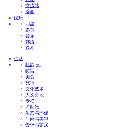
交流站
漫画
娱乐
明星
影视
音乐
韩流
送礼
生活
壮龄go!
特写
美食
旅行
文化艺术
人文史地
专栏
@世代
生态与环保
时尚与美容
设计与家居