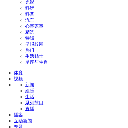
光影
科玩
科普
汽车
心事家事
精选
特辑
早报校园
热门
生活贴士
星座与生肖
体育
视频
新闻
娱乐
生活
系列节目
直播
播客
互动新闻
专题