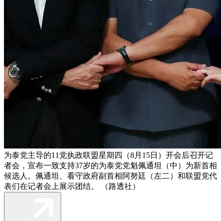
为泰党主导的11党执政联盟星期四（8月15日）开会后召开记
者会，宣布一致支持37岁的为泰党党魁佩通坦（中）为新首相
候选人。佩通坦、看守政府副首相阿努廷（左二）和联盟党代
表们在记者会上展示团结。 （路透社）