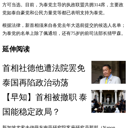
方可当选。目前，为泰党主导的执政联盟共拥314席，主要政
党如泰自豪党和公民力量党等都已表明支持为泰党。
根据法律，新首相须来自各党去年大选前提交的候选人名单；
为泰党的名单上除了佩通坦，还有75岁的前司法部长猜甲森。
延伸阅读
首相社德他遭法院罢免
泰国再陷政治动荡
【早知】首相被撤职 泰
国能稳定政局？
新加坡尤索夫伊萨东南亚研究院客座研究员那邦（Napon