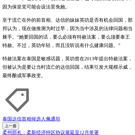
因为保皇党可能会设法罢免她。
至于流亡在外的前首相、达信的妹妹英叻是否有机会回国，那
邦认为，现在做推测为时过早，因为当中涉及的法律问题相当
棘手。“她要回国的话，要么必须有特赦法案，要么须要泰王
特赦。不过，英叻年轻，而且没听说有什么健康问题。”
特赦法案在泰国是敏感话题，英叻曾在2013年提出特赦法案，
但被认为是要让当时流亡的达信回国，结果引发大规模示威，
最终酿成军事政变。
泰国
达信
首相
候选人
佩通坦
上一篇
柔州部长：柔新经济特区协议展延至12月签署