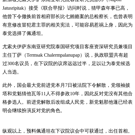
Jatusripitak）接受《联合早报》访问时说，猜甲森年事已高，
他曾下令撤换前首相府部长比七贿赂案的总检察长，也曾表明
有意修改冒犯君主罪的相关宪法，可能容易惹祸上身，因此为
泰党选择了佩通坦。
尤索夫伊萨东南亚研究院泰国研究项目客座资深研究员兼项目
主任丁萨（Termsak Chalermpalanupap）说，执政联盟共有超
过300名议员，在下议院的议席远远过半，足以让为泰党候选
人当选。
此外，国会最大党前进党本月7日被法院下令解散，党领袖披
塔和党魁猜他瓦等11人不得参政10年，因此反对党没有其他合
格参选人。前进党解散后改组成人民党，新党魁那他蓬已经表
明会继续扮演反对党的角色。
纵观以上，预料佩通坦在下议院议会中可获通过，出任首相。