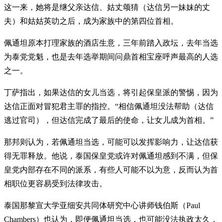
这一来，她将是继父亲达信、姑丈颂猜（达信另一妹妹的丈
夫）和姑姑英叻之后，成为家族中的第四位首相。
佩通坦原本打理家族的酒店生意，三年前踏入政坛，去年当选
为泰党党魁，也是去年选举期间问鼎首相宝座呼声最高的人选
之一。
丁萨指出，如果达信的女儿当选，将引起保皇派的警惕，因为
达信正面对冒犯君主罪的指控。“相信佩通坦没法帮助（达信
逃过官司），但达信完成了最后的使命，让女儿成为首相。”
那邦则认为，若佩通坦当选，可能可以发挥影响力，让达信获
得无罪释放。他说，泰国保皇党或许对佩通坦感到不满，但保
皇党内部存在不同的派系，有些人可能不以为意，反而认为首
相职位更容易受到法律攻击。
泰国那黎宣大学亚细安共同体研究中心讲师钱伯斯（Paul
Chambers）也认为，即便佩通坦当选，也可能没法执政太久，