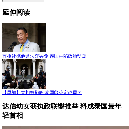
延伸阅读
首相社德他遭法院罢免 泰国再陷政治动荡
【早知】首相被撤职 泰国能稳定政局？
达信幼女获执政联盟推举 料成泰国最年
轻首相