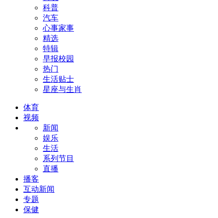
科普
汽车
心事家事
精选
特辑
早报校园
热门
生活贴士
星座与生肖
体育
视频
新闻
娱乐
生活
系列节目
直播
播客
互动新闻
专题
保健