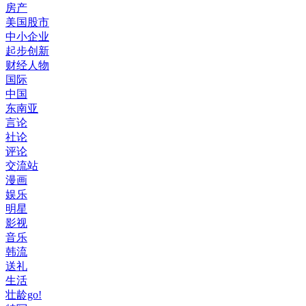
房产
美国股市
中小企业
起步创新
财经人物
国际
中国
东南亚
言论
社论
评论
交流站
漫画
娱乐
明星
影视
音乐
韩流
送礼
生活
壮龄go!