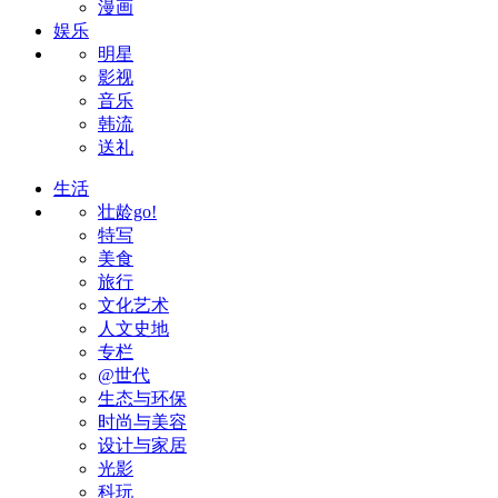
漫画
娱乐
明星
影视
音乐
韩流
送礼
生活
壮龄go!
特写
美食
旅行
文化艺术
人文史地
专栏
@世代
生态与环保
时尚与美容
设计与家居
光影
科玩