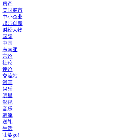
房产
美国股市
中小企业
起步创新
财经人物
国际
中国
东南亚
言论
社论
评论
交流站
漫画
娱乐
明星
影视
音乐
韩流
送礼
生活
壮龄go!