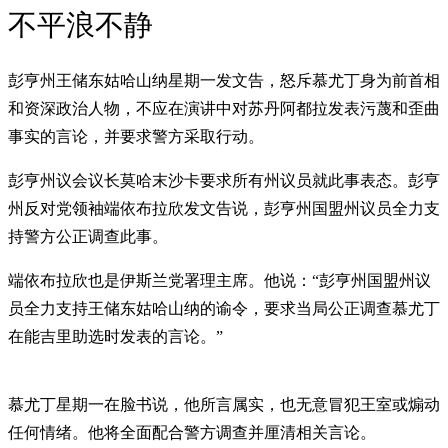
不平浪不静
彭亨州王储东姑哈山纳星期一发文告，怒斥慕尤丁身为前首相
和资深政治人物，不应在演讲中对苏丹阿都拉发表污蔑和歪曲
事实的言论，并要求警方采取行动。
彭亨州议会议长莫哈末沙卡要求所有州议员就此事表态。彭亨
州反对党领袖端依布拉欣发文告说，彭亨州国盟州议员全力支
持警方公正调查此事。
端依布拉欣也是伊斯兰党署理主席。他说：“彭亨州国盟州议
员全力支持王储东姑哈山纳的谕令，要求当局公正调查慕尤丁
在能吉里助选时发表的言论。”
慕尤丁星期一在脸书说，他所言属实，也无意冒犯王室或煽动
任何情绪。他将全面配合警方调查并厘清相关言论。