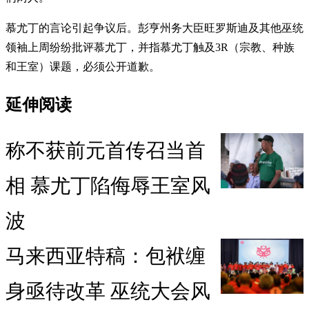
慕尤丁的言论引起争议后。彭亨州务大臣旺罗斯迪及其他巫统
领袖上周纷纷批评慕尤丁，并指慕尤丁触及3R（宗教、种族
和王室）课题，必须公开道歉。
延伸阅读
称不获前元首传召当首
相 慕尤丁陷侮辱王室风
波
马来西亚特稿：包袱缠
身亟待改革 巫统大会风