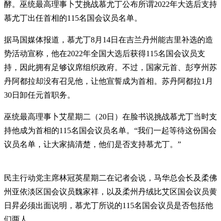
酵。巫统最高理事卜艾挑战慕尤丁公布所谓2022年大选后支持
慕尤丁出任首相的115名国会议员名单。
据马国媒体报道，慕尤丁8月14日在吉兰丹州能吉里补选的造
势活动宣称，他在2022年全国大选后获得115名国会议员支
持，因此拥有足够议席组织政府。不过，国家元首、彭亨州苏
丹阿都拉却没有召见他，让他宣誓成为首相。苏丹阿都拉1月
30日卸任元首职务。
巫统最高理事卜艾星期二（20日）在脸书说挑战慕尤丁当时支
持他成为首相的115名国会议员名单。“我们一起等待这份国会
议员名单，让大家搞清楚，他们是否支持慕尤丁。”
民主行动党主席林冠英星期二在记者会说，马华总会长及柔佛
州亚依淡区国会议员魏家祥，以及柔州丹绒比艾区国会议员黄
日昇必须出面说明，慕尤丁所说的115名国会议员是否包括他
们两人。