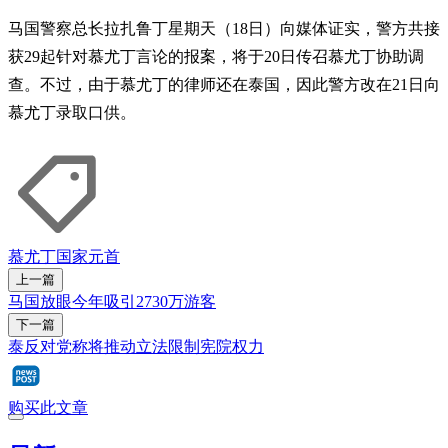
马国警察总长拉扎鲁丁星期天（18日）向媒体证实，警方共接
获29起针对慕尤丁言论的报案，将于20日传召慕尤丁协助调
查。不过，由于慕尤丁的律师还在泰国，因此警方改在21日向
慕尤丁录取口供。
慕尤丁
国家元首
上一篇
马国放眼今年吸引2730万游客
下一篇
泰反对党称将推动立法限制宪院权力
购买此文章