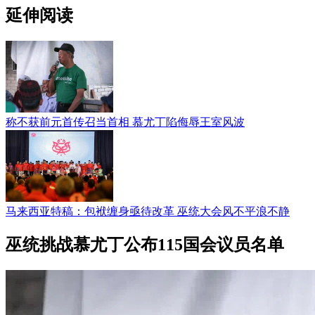
延伸阅读
称不获前元首传召当首相 慕尤丁陷侮辱王室风波
马来西亚特稿：包袱缠身亟待改革 巫统大会风不平浪不静
巫统挑战慕尤丁公布115国会议员名单