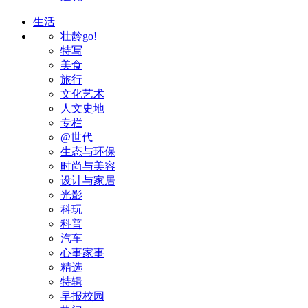
生活
壮龄go!
特写
美食
旅行
文化艺术
人文史地
专栏
@世代
生态与环保
时尚与美容
设计与家居
光影
科玩
科普
汽车
心事家事
精选
特辑
早报校园