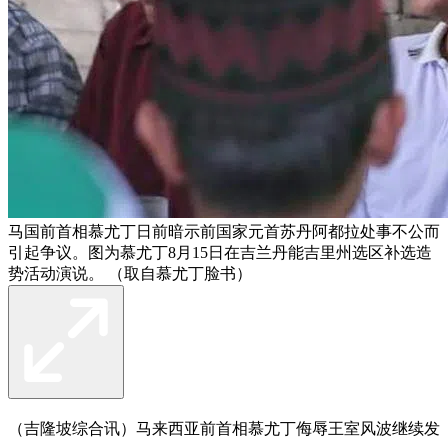
马国前首相慕尤丁日前暗示前国家元首苏丹阿都拉处事不公而
引起争议。图为慕尤丁8月15日在吉兰丹能吉里州选区补选造
势活动演说。 （取自慕尤丁脸书）
（吉隆坡综合讯）马来西亚前首相慕尤丁侮辱王室风波继续发