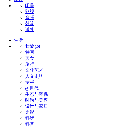
明星
影视
音乐
韩流
送礼
生活
壮龄go!
特写
美食
旅行
文化艺术
人文史地
专栏
@世代
生态与环保
时尚与美容
设计与家居
光影
科玩
科普