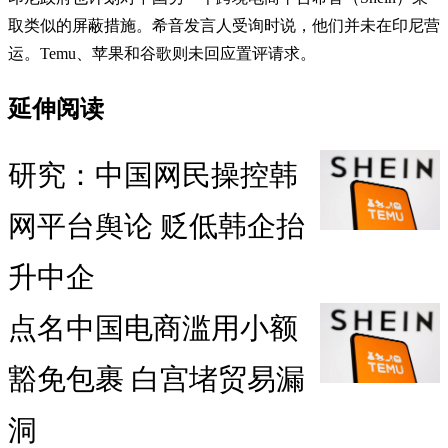
取类似的屏蔽措施。希音发言人受询时说，他们并未在印尼营
运。Temu、苹果和谷歌则未回应置评请求。
延伸阅读
研究：中国网民操控韩
网平台舆论 贬低韩企抬
升中企
点名中国电商滥用小额
豁免包裹 白宫堵贸易漏
洞