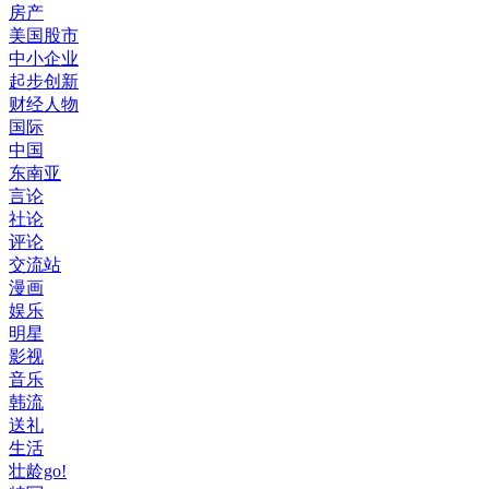
房产
美国股市
中小企业
起步创新
财经人物
国际
中国
东南亚
言论
社论
评论
交流站
漫画
娱乐
明星
影视
音乐
韩流
送礼
生活
壮龄go!