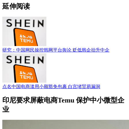
延伸阅读
研究：中国网民操控韩网平台舆论 贬低韩企抬升中企
点名中国电商滥用小额豁免包裹 白宫堵贸易漏洞
印尼要求屏蔽电商Temu 保护中小微型企
业