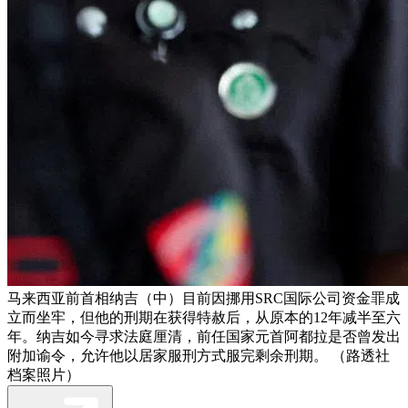
马来西亚前首相纳吉（中）目前因挪用SRC国际公司资金罪成
立而坐牢，但他的刑期在获得特赦后，从原本的12年减半至六
年。纳吉如今寻求法庭厘清，前任国家元首阿都拉是否曾发出
附加谕令，允许他以居家服刑方式服完剩余刑期。 （路透社
档案照片）