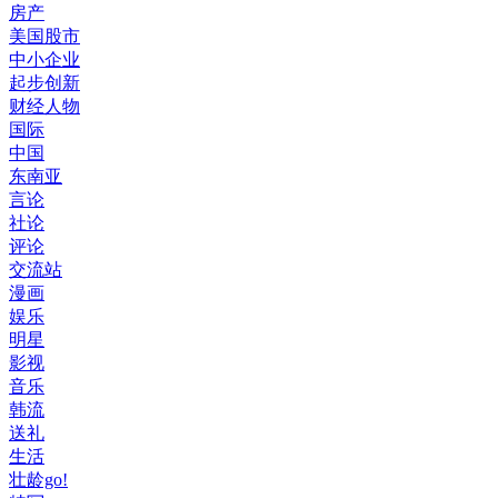
房产
美国股市
中小企业
起步创新
财经人物
国际
中国
东南亚
言论
社论
评论
交流站
漫画
娱乐
明星
影视
音乐
韩流
送礼
生活
壮龄go!