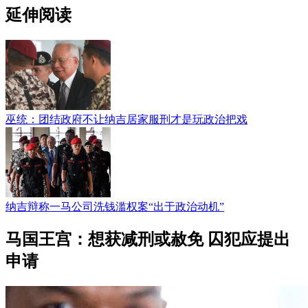
延伸阅读
巫统：团结政府不让纳吉居家服刑才是玩政治把戏
纳吉辩称一马公司洗钱滥权案“出于政治动机”
马国王宫：想获减刑或赦免 囚犯应提出
申请