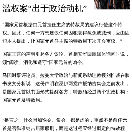
滥权案“出于政治动机”
“国家元首根据由元首担任主席的特赦局的建议行使这个特
权。因此，任何一方想建议任何囚犯获得赦免或减刑，应由囚
犯本人提出，让国家元首任主席的特赦局下次开会审议。”
国家王宫的声明引起各方议论。首相安华回应媒体询问时说，
须“阅读、消化和遵守”国家元首的谕令。
马国时事评论员、拉曼大学政治与新闻系助理教授刘惟诚在脸
书发文分析说，这份声明在巫伊两党声援纳吉集会之前发出，
是国家元首以书面形式提醒各方，特赦须经过两个宪政机构：
国家元首及特赦局。
“换言之，什么附加谕令、集会，都是虚的，重点不是前任元
首是否御准纳吉居家服刑，而是这过程应经过概定的特赦程