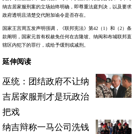
纳吉居家服刑案的立场始终明确，即尊重法庭判决，以及要求
政府透明且清楚交代附加谕令是否存在。
国家王宫周五发声明强调，《联邦宪法》第42（1）和（2）条
款阐明，国家元首有权赦免任何在吉隆坡、纳闽和布城联邦直
辖区内犯下的罪行，或给予缓刑或减刑。
延伸阅读
巫统：团结政府不让纳
吉居家服刑才是玩政治
把戏
纳吉辩称一马公司洗钱