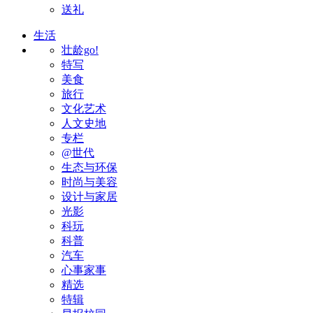
送礼
生活
壮龄go!
特写
美食
旅行
文化艺术
人文史地
专栏
@世代
生态与环保
时尚与美容
设计与家居
光影
科玩
科普
汽车
心事家事
精选
特辑