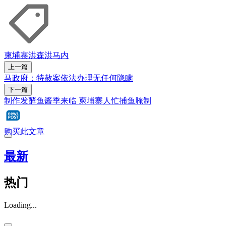
柬埔寨
洪森
洪马内
上一篇
马政府：特赦案依法办理无任何隐瞒
下一篇
制作发酵鱼酱季来临 柬埔寨人忙捕鱼腌制
购买此文章
最新
热门
Loading...