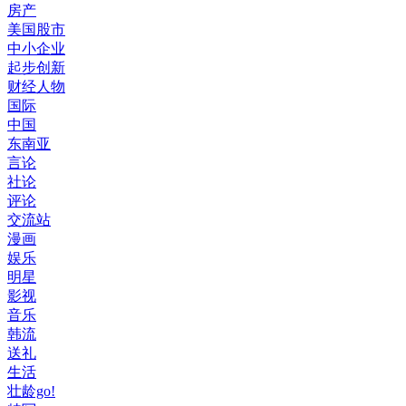
房产
美国股市
中小企业
起步创新
财经人物
国际
中国
东南亚
言论
社论
评论
交流站
漫画
娱乐
明星
影视
音乐
韩流
送礼
生活
壮龄go!