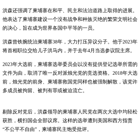
洪森还强调了柬埔寨在和平、民主和法治道路上取得的进展。
他表达了柬埔寨建设一个没有战争和种族灭绝的繁荣文明社会
的决心，旨在成为世界各国中平等的一员。
洪森曾铁腕统治柬埔寨38年，大力打压异议分子。他于2023年
将首相职位交给儿子洪马内，并于去年4月当选参议院主席。
2023年大选前，柬埔寨选举委员会以没有提供登记选举所需的
文件为由，取消了唯一反对派烛光党的竞选资格。2018年大选
前，烛光党的前身、柬埔寨救国党同样也被强制解散，该党许
多成员被拘留、被判有罪或被迫流亡。
剔除反对党后，洪森领导的柬埔寨人民党在两次大选中均轻松
获胜，横扫国会全部议席。这样的选举遭到美国和西方指责
“不公平不自由”，柬埔寨民主饱受批评。