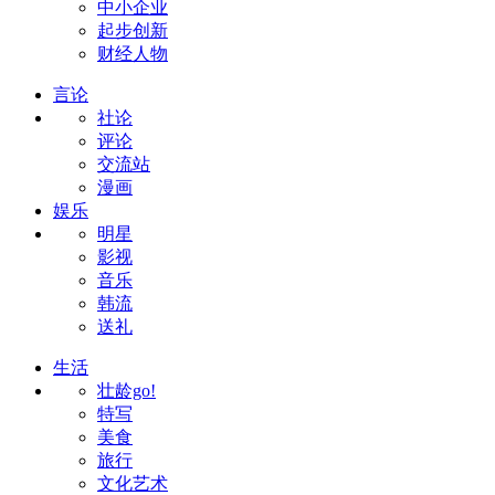
中小企业
起步创新
财经人物
言论
社论
评论
交流站
漫画
娱乐
明星
影视
音乐
韩流
送礼
生活
壮龄go!
特写
美食
旅行
文化艺术