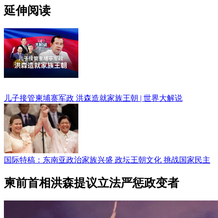
延伸阅读
儿子接管柬埔寨军政 洪森造就家族王朝 | 世界大解说
国际特稿：东南亚政治家族兴盛 政坛王朝文化 挑战国家民主
柬前首相洪森提议立法严惩政变者