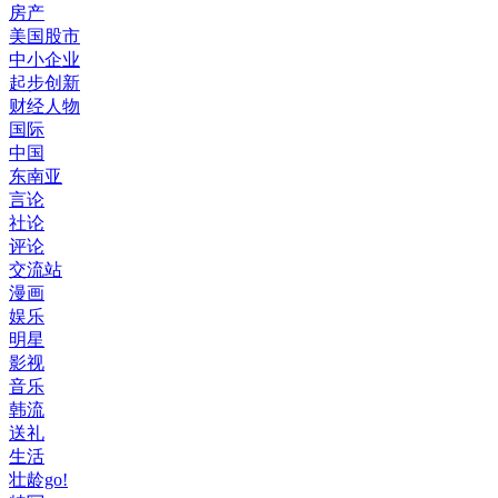
房产
美国股市
中小企业
起步创新
财经人物
国际
中国
东南亚
言论
社论
评论
交流站
漫画
娱乐
明星
影视
音乐
韩流
送礼
生活
壮龄go!