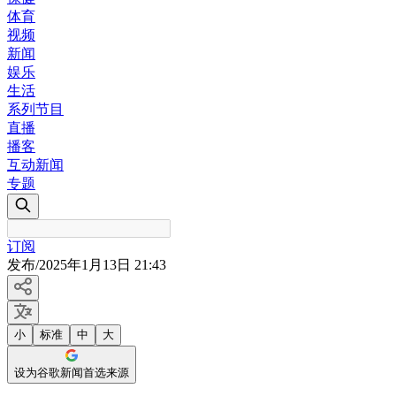
体育
视频
新闻
娱乐
生活
系列节目
直播
播客
互动新闻
专题
订阅
发布
/
2025年1月13日 21:43
小
标准
中
大
设为谷歌新闻首选来源