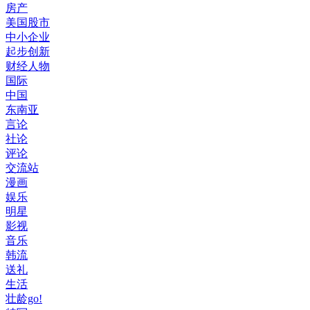
房产
美国股市
中小企业
起步创新
财经人物
国际
中国
东南亚
言论
社论
评论
交流站
漫画
娱乐
明星
影视
音乐
韩流
送礼
生活
壮龄go!