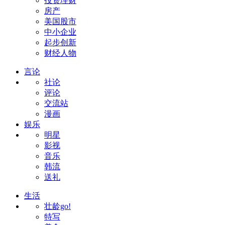
投资理财
房产
美国股市
中小企业
起步创新
财经人物
言论
社论
评论
交流站
漫画
娱乐
明星
影视
音乐
韩流
送礼
生活
壮龄go!
特写