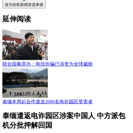
设为谷歌新闻首选来源
延伸阅读
联合国毒罪办：电信诈骗已演变为全球威胁
泰缅本周起合作遣送2000名电诈园区受害者
泰缅遣返电诈园区涉案中国人 中方派包
机分批押解回国