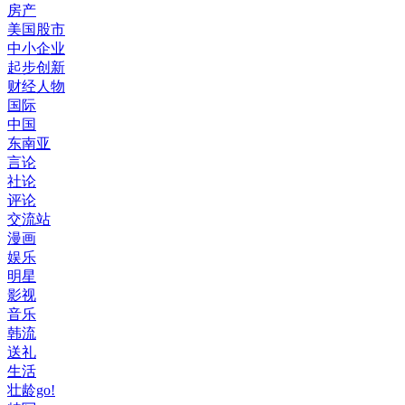
房产
美国股市
中小企业
起步创新
财经人物
国际
中国
东南亚
言论
社论
评论
交流站
漫画
娱乐
明星
影视
音乐
韩流
送礼
生活
壮龄go!