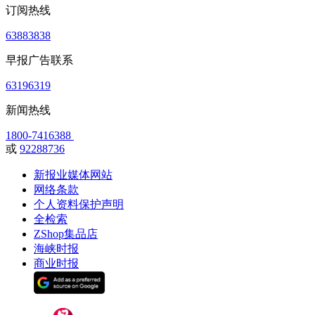
订阅热线
63883838
早报广告联系
63196319
新闻热线
1800-7416388
或
92288736
新报业媒体网站
网络条款
个人资料保护声明
全检索
ZShop集品店
海峡时报
商业时报