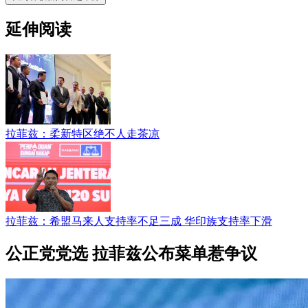
延伸阅读
拉菲兹：柔新特区绝不人走茶凉
拉菲兹：希盟马来人支持率不足三成 华印族支持率下滑
公正党党选 拉菲兹公布菜单惹争议