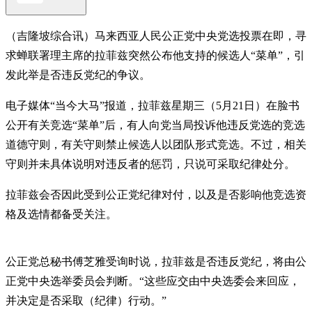
（吉隆坡综合讯）马来西亚人民公正党中央党选投票在即，寻
求蝉联署理主席的拉菲兹突然公布他支持的候选人“菜单”，引
发此举是否违反党纪的争议。
电子媒体“当今大马”报道，拉菲兹星期三（5月21日）在脸书
公开有关竞选“菜单”后，有人向党当局投诉他违反党选的竞选
道德守则，有关守则禁止候选人以团队形式竞选。不过，相关
守则并未具体说明对违反者的惩罚，只说可采取纪律处分。
拉菲兹会否因此受到公正党纪律对付，以及是否影响他竞选资
格及选情都备受关注。
公正党总秘书傅芝雅受询时说，拉菲兹是否违反党纪，将由公
正党中央选举委员会判断。“这些应交由中央选委会来回应，
并决定是否采取（纪律）行动。”