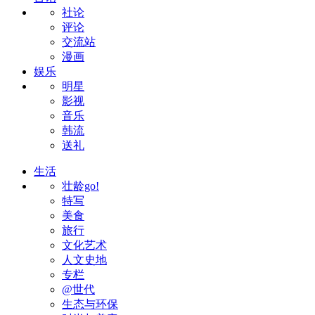
社论
评论
交流站
漫画
娱乐
明星
影视
音乐
韩流
送礼
生活
壮龄go!
特写
美食
旅行
文化艺术
人文史地
专栏
@世代
生态与环保