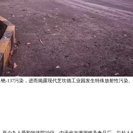
虾早前被检测出铯-137污染，进而揭露现代芝坎德工业园发生特殊放
，至少九人受影响送院治疗。由于此次泄漏殃及食品厂，引起人