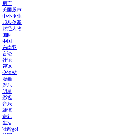
房产
美国股市
中小企业
起步创新
财经人物
国际
中国
东南亚
言论
社论
评论
交流站
漫画
娱乐
明星
影视
音乐
韩流
送礼
生活
壮龄go!