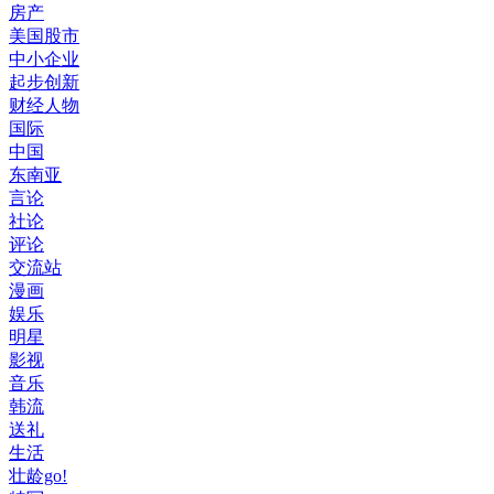
房产
美国股市
中小企业
起步创新
财经人物
国际
中国
东南亚
言论
社论
评论
交流站
漫画
娱乐
明星
影视
音乐
韩流
送礼
生活
壮龄go!