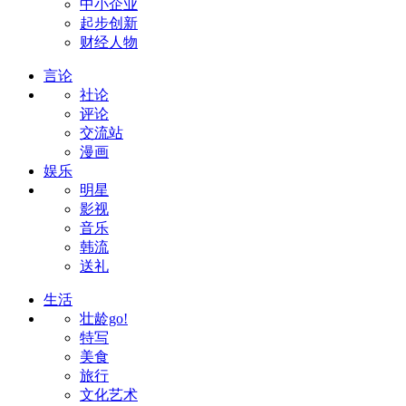
中小企业
起步创新
财经人物
言论
社论
评论
交流站
漫画
娱乐
明星
影视
音乐
韩流
送礼
生活
壮龄go!
特写
美食
旅行
文化艺术