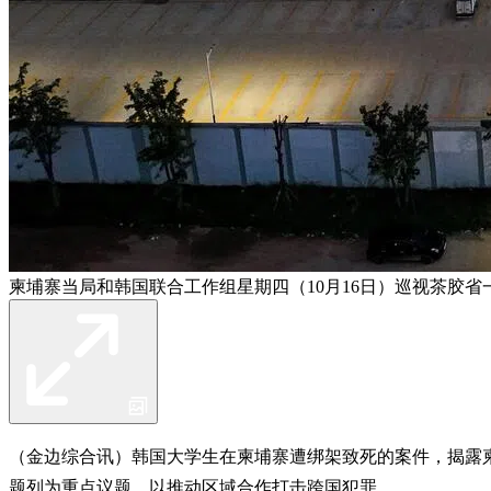
柬埔寨当局和韩国联合工作组星期四（10月16日）巡视茶胶
（金边综合讯）韩国大学生在柬埔寨遭绑架致死的案件，揭露
题列为重点议题，以推动区域合作打击跨国犯罪。