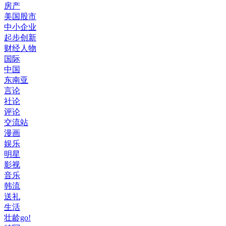
房产
美国股市
中小企业
起步创新
财经人物
国际
中国
东南亚
言论
社论
评论
交流站
漫画
娱乐
明星
影视
音乐
韩流
送礼
生活
壮龄go!