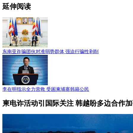
延伸阅读
东南亚诈骗团伙对准弱势群体 强迫行骗性剥削
李在明指示全力营救 受困柬埔寨韩籍公民
柬电诈活动引国际关注 韩越盼多边合作