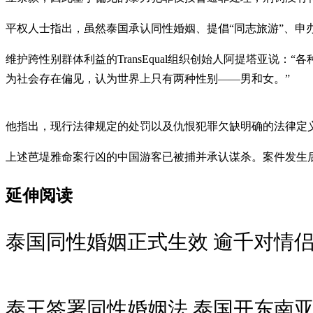
平权人士指出，虽然泰国承认同性婚姻、提倡“同志旅游”、申办庆祝
维护跨性别群体利益的TransEqual组织创始人阿提塔亚说
为社会存在偏见，认为世界上只有两种性别——男和女。”
他指出，现行法律规定的处罚以及仇恨犯罪欠缺明确的法律定义
上述芭堤雅命案行凶的中国游客已被捕并承认谋杀。案件发生后
延伸阅读
泰国同性婚姻正式生效 逾千对情
泰王签署同性婚姻法 泰国开东南