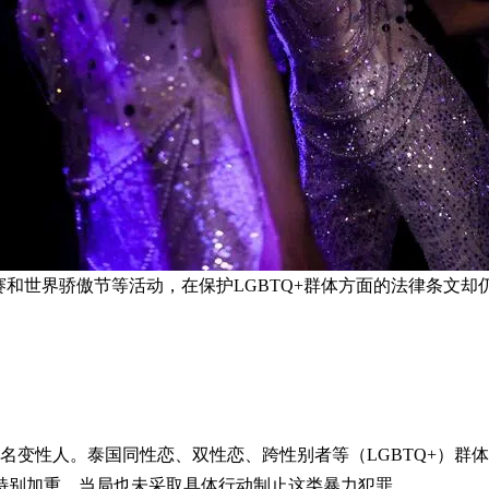
和世界骄傲节等活动，在保护LGBTQ+群体方面的法律条文却
名变性人。泰国同性恋、双性恋、跨性别者等（LGBTQ+）群
特别加重，当局也未采取具体行动制止这类暴力犯罪。