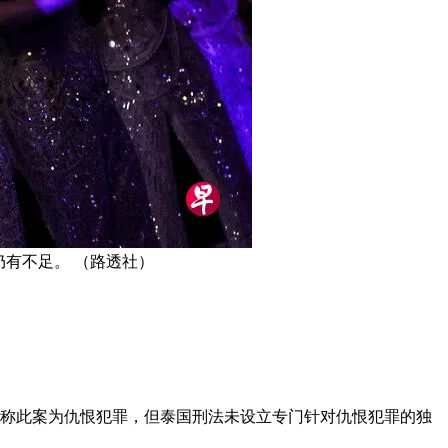
仍有不足。 （路透社）
体称此案为仇恨犯罪，但泰国刑法未设立专门针对仇恨犯罪的独