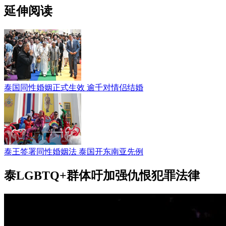
延伸阅读
泰国同性婚姻正式生效 逾千对情侣结婚
泰王签署同性婚姻法 泰国开东南亚先例
泰LGBTQ+群体吁加强仇恨犯罪法律