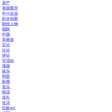
房产
美国股市
中小企业
起步创新
财经人物
国际
中国
东南亚
言论
社论
评论
交流站
漫画
娱乐
明星
影视
音乐
韩流
送礼
生活
壮龄go!