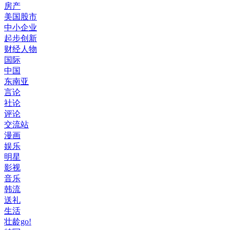
房产
美国股市
中小企业
起步创新
财经人物
国际
中国
东南亚
言论
社论
评论
交流站
漫画
娱乐
明星
影视
音乐
韩流
送礼
生活
壮龄go!