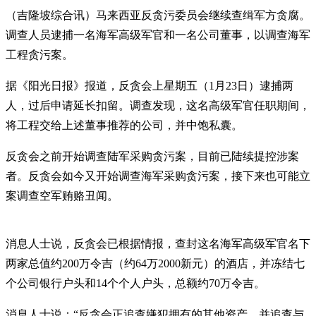
（吉隆坡综合讯）马来西亚反贪污委员会继续查缉军方贪腐。
调查人员逮捕一名海军高级军官和一名公司董事，以调查海军
工程贪污案。
据《阳光日报》报道，反贪会上星期五（1月23日）逮捕两
人，过后申请延长扣留。调查发现，这名高级军官任职期间，
将工程交给上述董事推荐的公司，并中饱私囊。
反贪会之前开始调查陆军采购贪污案，目前已陆续提控涉案
者。反贪会如今又开始调查海军采购贪污案，接下来也可能立
案调查空军贿赂丑闻。
消息人士说，反贪会已根据情报，查封这名海军高级军官名下
两家总值约200万令吉（约64万2000新元）的酒店，并冻结七
个公司银行户头和14个个人户头，总额约70万令吉。
消息人士说：“反贪会正追查嫌犯拥有的其他资产，并追查与