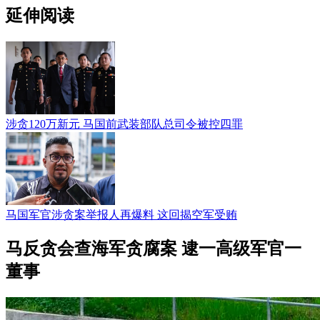
延伸阅读
涉贪120万新元 马国前武装部队总司令被控四罪
马国军官涉贪案举报人再爆料 这回揭空军受贿
马反贪会查海军贪腐案 逮一高级军官一
董事