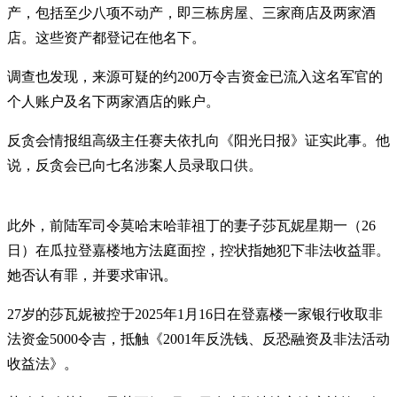
产，包括至少八项不动产，即三栋房屋、三家商店及两家酒
店。这些资产都登记在他名下。
调查也发现，来源可疑的约200万令吉资金已流入这名军官的
个人账户及名下两家酒店的账户。
反贪会情报组高级主任赛夫依扎向《阳光日报》证实此事。他
说，反贪会已向七名涉案人员录取口供。
此外，前陆军司令莫哈末哈菲祖丁的妻子莎瓦妮星期一（26
日）在瓜拉登嘉楼地方法庭面控，控状指她犯下非法收益罪。
她否认有罪，并要求审讯。
27岁的莎瓦妮被控于2025年1月16日在登嘉楼一家银行收取非
法资金5000令吉，抵触《2001年反洗钱、反恐融资及非法活动
收益法》。