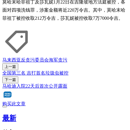
莫哈末哈菲祖丁及莎瓦妮1月22日在吉隆坡地方法庭被控，各
面对四项洗钱罪，涉案金额将近220万令吉。其中，莫哈末哈
菲祖丁被控收取212万令吉，莎瓦妮被控收取7万7000令吉。
马来西亚反贪污委员会
海军
贪污
上一篇
全国第三名 吉打首名垃圾虫被控
下一篇
马哈迪入院22天后首次公开露面
购买此文章
最新