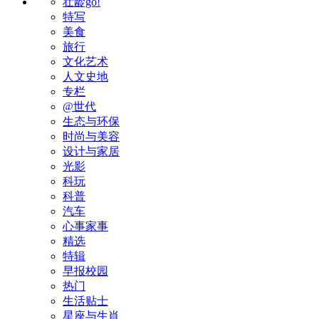
壮龄go!
特写
美食
旅行
文化艺术
人文史地
专栏
@世代
生态与环保
时尚与美容
设计与家居
光影
科玩
科普
汽车
心事家事
精选
特辑
早报校园
热门
生活贴士
星座与生肖