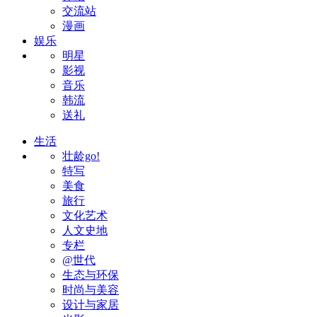
交流站
漫画
娱乐
明星
影视
音乐
韩流
送礼
生活
壮龄go!
特写
美食
旅行
文化艺术
人文史地
专栏
@世代
生态与环保
时尚与美容
设计与家居