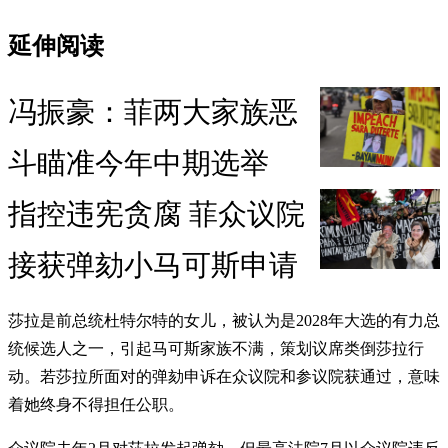
延伸阅读
冯振豪：菲两大家族恶
斗瞄准今年中期选举
指控违宪贪腐 菲众议院
接获弹劾小马可斯申请
莎拉是前总统杜特尔特的女儿，被认为是2028年大选的有力总
统候选人之一，引起马可斯家族不满，策划议席类倒莎拉行
动。若莎拉所面对的弹劾申诉在众议院和参议院获通过，意味
着她终身不得担任公职。