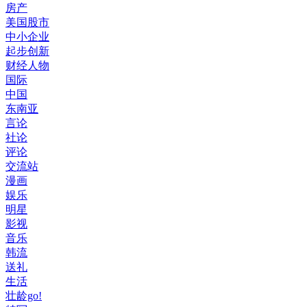
房产
美国股市
中小企业
起步创新
财经人物
国际
中国
东南亚
言论
社论
评论
交流站
漫画
娱乐
明星
影视
音乐
韩流
送礼
生活
壮龄go!