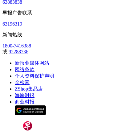
63883838
早报广告联系
63196319
新闻热线
1800-7416388
或
92288736
新报业媒体网站
网络条款
个人资料保护声明
全检索
ZShop集品店
海峡时报
商业时报