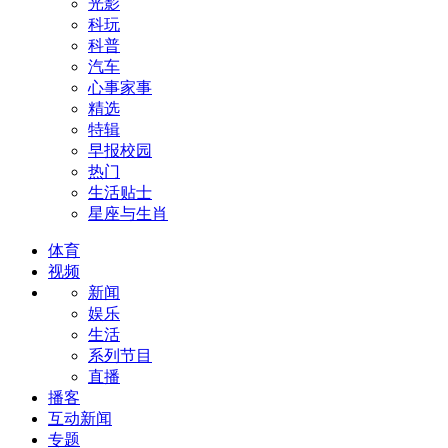
光影
科玩
科普
汽车
心事家事
精选
特辑
早报校园
热门
生活贴士
星座与生肖
体育
视频
新闻
娱乐
生活
系列节目
直播
播客
互动新闻
专题