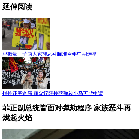
延伸阅读
冯振豪：菲两大家族恶斗瞄准今年中期选举
指控违宪贪腐 菲众议院接获弹劾小马可斯申请
菲正副总统皆面对弹劾程序 家族恶斗再
燃起火焰