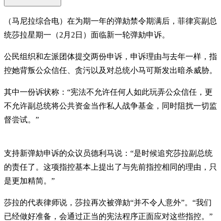
（马尼拉综合电）在为期一年的弹劾禁令期满后，菲律宾副总
统莎拉星期一（2月2日）面临新一轮弹劾申诉。
公民组织和左派团体提交两份申诉，申诉理由与去年一样，指
控她背叛公众信任、贪污以及对总统小马可斯发出暗杀威胁。
其中一份诉状称：“宪法不允许任何人如此玩弄公众信任，更
不允许副总统将公共资金当作私人战争基金，同时阻扰一切监
督尝试。”
支持新弹劾申诉的众议员德利马说：“是时候追究莎拉副总统
的责任了。这项指控基本上提出了与先前指控相同的理由，只
是更加精简。”
莎拉的代表律师说，莎拉再次被弹劾“并不令人意外”。“我们
已经做好准备，会通过正当的宪法程序正面应对这些指控。”