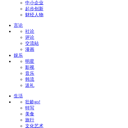
中小企业
起步创新
财经人物
言论
社论
评论
交流站
漫画
娱乐
明星
影视
音乐
韩流
送礼
生活
壮龄go!
特写
美食
旅行
文化艺术