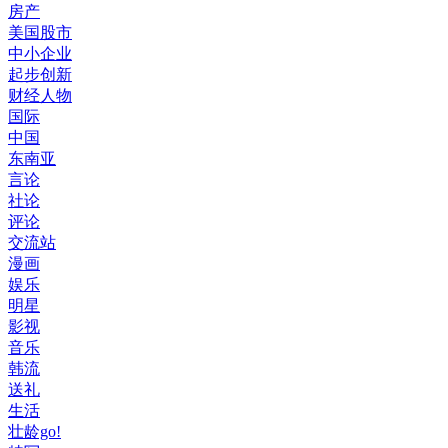
房产
美国股市
中小企业
起步创新
财经人物
国际
中国
东南亚
言论
社论
评论
交流站
漫画
娱乐
明星
影视
音乐
韩流
送礼
生活
壮龄go!