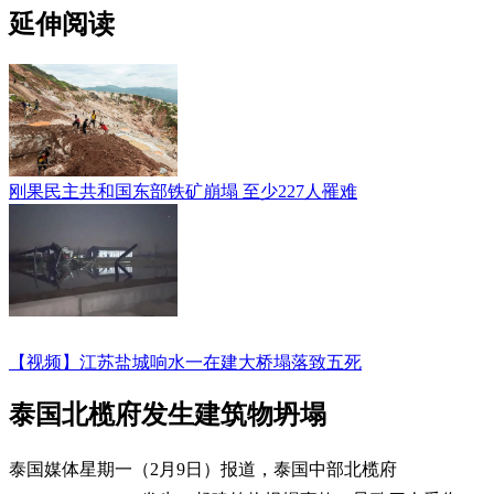
延伸阅读
刚果民主共和国东部铁矿崩塌 至少227人罹难
【视频】江苏盐城响水一在建大桥塌落致五死
泰国北榄府发生建筑物坍塌
泰国媒体星期一（2月9日）报道，泰国中部北榄府