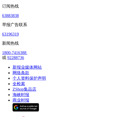
订阅热线
63883838
早报广告联系
63196319
新闻热线
1800-7416388
或
92288736
新报业媒体网站
网络条款
个人资料保护声明
全检索
ZShop集品店
海峡时报
商业时报