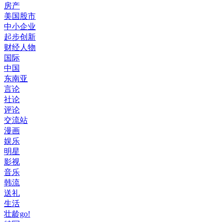
房产
美国股市
中小企业
起步创新
财经人物
国际
中国
东南亚
言论
社论
评论
交流站
漫画
娱乐
明星
影视
音乐
韩流
送礼
生活
壮龄go!