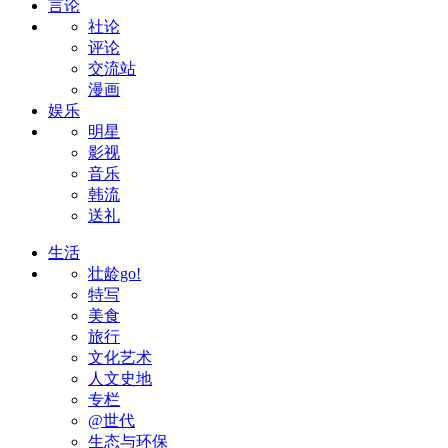
言论
社论
评论
交流站
漫画
娱乐
明星
影视
音乐
韩流
送礼
生活
壮龄go!
特写
美食
旅行
文化艺术
人文史地
专栏
@世代
生态与环保