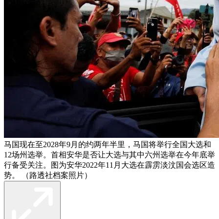
马国现在至2028年9月的约两年半里，马国将举行全国大选和
12场州选举。首相安华是否让大选与其中六州选举在今年底举
行备受关注。图为安华2022年11月大选在霹雳淡汶国会选区造
势。 （路透社档案照片）