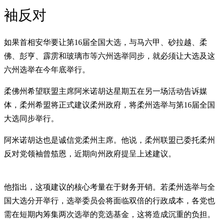
袖反对
如果首相安华要让第16届全国大选，与马六甲、砂拉越、柔
佛、彭亨、霹雳和玻璃市等六州选举同步，就必须让大选及这
六州选举在今年底举行。
柔佛州希望联盟主席阿米诺胡达星期五在另一场活动告诉媒
体，柔州希盟将正式建议柔州政府，将柔州选举与第16届全国
大选同步举行。
阿米诺胡达也是诚信党柔州主席。他说，柔州联盟已委托柔州
反对党领袖曾笳恩，近期向州政府提呈上述建议。
他指出，这项建议的核心考量在于财务开销。若柔州选举与全
国大选分开举行，选举委员会将面临双倍的行政成本，各党也
需在短期内筹集两次选举的竞选基金，这将造成沉重的负担。