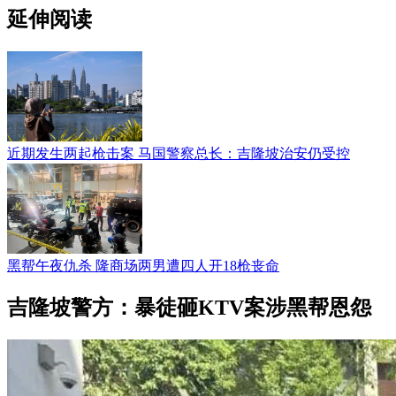
延伸阅读
近期发生两起枪击案 马国警察总长：吉隆坡治安仍受控
黑帮午夜仇杀 隆商场两男遭四人开18枪丧命
吉隆坡警方：暴徒砸KTV案涉黑帮恩怨