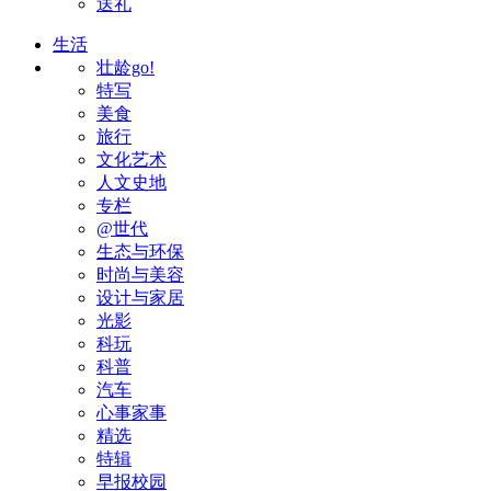
送礼
生活
壮龄go!
特写
美食
旅行
文化艺术
人文史地
专栏
@世代
生态与环保
时尚与美容
设计与家居
光影
科玩
科普
汽车
心事家事
精选
特辑
早报校园