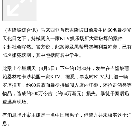
（吉隆坡综合讯）马来西亚首都吉隆坡日前发生约60名暴徒光
天化日之下，持械闯入一家KTV娱乐场所大肆破坏的案件，
引起社会哗然。警方说，此案涉及黑帮恩怨与利益冲突，已有
45名嫌犯落网，其中包括两名中学生。
此案上个星期天（4月5日）下午约1时30分，发生在吉隆坡蕉
赖桑林柏卡沙花园一家KTV。据悉，事发时KTV大门遭一辆
罗厘撞开，约60名蒙面暴徒持械闯入店内狂砸，还抢走酒类等
物品，造成约200万令吉（约64万新元）损失。暴徒干案后迅
速逃离现场。
有消息指此案主嫌是一名中国籍男子，但警方并未核实这个消
息。