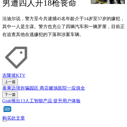
男遭四人开18枪丧命
法迪尔说，警方至今共逮捕45名年龄介于14岁至57岁的嫌犯，
其中一人是主谋。警方也充公了四辆汽车和一辆罗厘，目前正
在追查其他在逃嫌犯的下落和涉案车辆。
吉隆坡
KTV
上一篇
泰柬边境诈骗园区 商店赌场医院一应俱全
下一篇
Grab推出13人工智能产品 提升用户体验
购买此文章