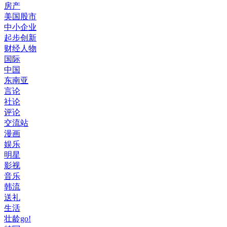
房产
美国股市
中小企业
起步创新
财经人物
国际
中国
东南亚
言论
社论
评论
交流站
漫画
娱乐
明星
影视
音乐
韩流
送礼
生活
壮龄go!