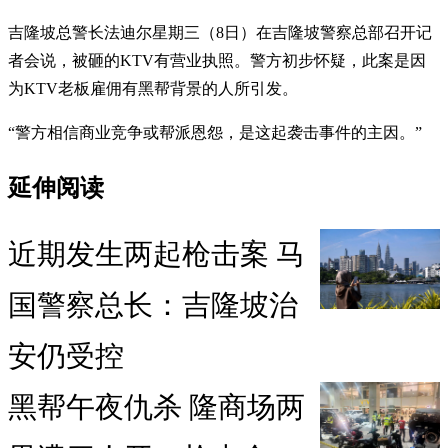
吉隆坡总警长法迪尔星期三（8日）在吉隆坡警察总部召开记
者会说，被砸的KTV有营业执照。警方初步怀疑，此案是因
为KTV老板雇佣有黑帮背景的人所引发。
“警方相信商业竞争或帮派恩怨，是这起袭击事件的主因。”
延伸阅读
近期发生两起枪击案 马
国警察总长：吉隆坡治
安仍受控
黑帮午夜仇杀 隆商场两