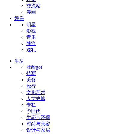
交流站
漫画
娱乐
明星
影视
音乐
韩流
送礼
生活
壮龄go!
特写
美食
旅行
文化艺术
人文史地
专栏
@世代
生态与环保
时尚与美容
设计与家居