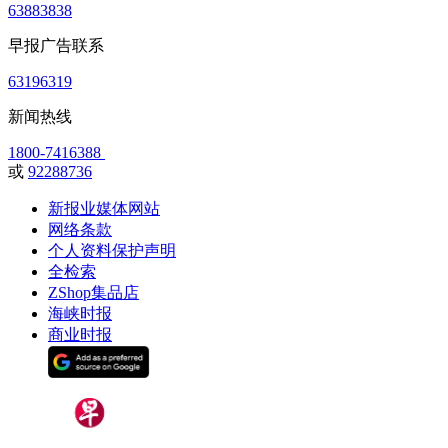
63883838
早报广告联系
63196319
新闻热线
1800-7416388
或
92288736
新报业媒体网站
网络条款
个人资料保护声明
全检索
ZShop集品店
海峡时报
商业时报