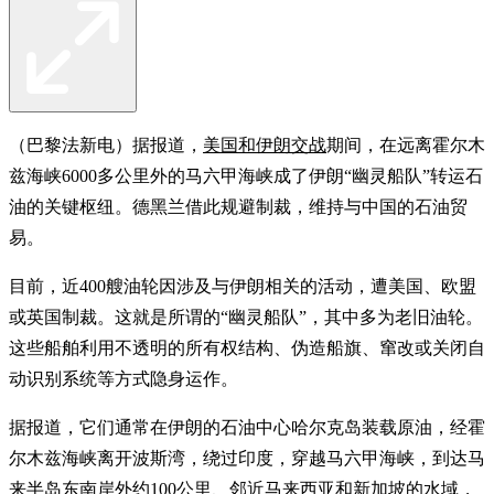
（巴黎法新电）据报道，
美国和伊朗交战
期间，在远离霍尔木
兹海峡6000多公里外的马六甲海峡成了伊朗“幽灵船队”转运石
油的关键枢纽。德黑兰借此规避制裁，维持与中国的石油贸
易。
目前，近400艘油轮因涉及与伊朗相关的活动，遭美国、欧盟
或英国制裁。这就是所谓的“幽灵船队”，其中多为老旧油轮。
这些船舶利用不透明的所有权结构、伪造船旗、窜改或关闭自
动识别系统等方式隐身运作。
据报道，它们通常在伊朗的石油中心哈尔克岛装载原油，经霍
尔木兹海峡离开波斯湾，绕过印度，穿越马六甲海峡，到达马
来半岛东南岸外约100公里、邻近马来西亚和新加坡的水域，