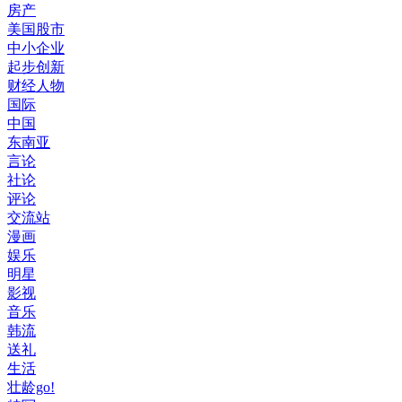
房产
美国股市
中小企业
起步创新
财经人物
国际
中国
东南亚
言论
社论
评论
交流站
漫画
娱乐
明星
影视
音乐
韩流
送礼
生活
壮龄go!