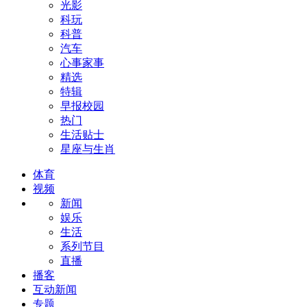
光影
科玩
科普
汽车
心事家事
精选
特辑
早报校园
热门
生活贴士
星座与生肖
体育
视频
新闻
娱乐
生活
系列节目
直播
播客
互动新闻
专题