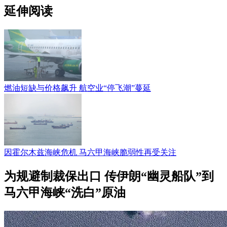
延伸阅读
燃油短缺与价格飙升 航空业“停飞潮”蔓延
因霍尔木兹海峡危机 马六甲海峡脆弱性再受关注
为规避制裁保出口 传伊朗“幽灵船队”到
马六甲海峡“洗白”原油