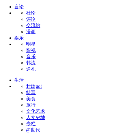
言论
社论
评论
交流站
漫画
娱乐
明星
影视
音乐
韩流
送礼
生活
壮龄go!
特写
美食
旅行
文化艺术
人文史地
专栏
@世代