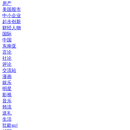
房产
美国股市
中小企业
起步创新
财经人物
国际
中国
东南亚
言论
社论
评论
交流站
漫画
娱乐
明星
影视
音乐
韩流
送礼
生活
壮龄go!