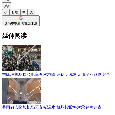
小
标准
中
大
设为谷歌新闻首选来源
延伸阅读
吉隆坡机场接驳电车多次故障 评估：属常见情况不影响安全
暴雨致吉隆坡机场天花板漏水 机场控股将对承包商追责