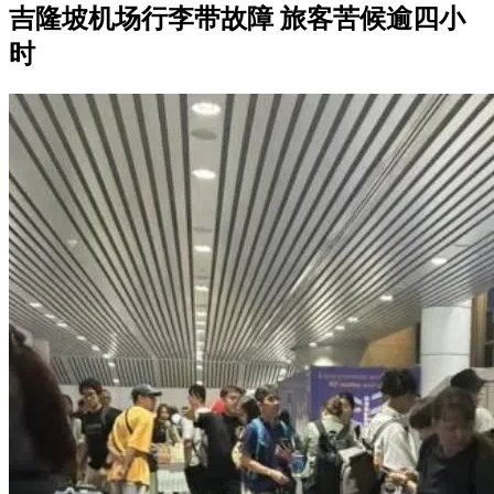
吉隆坡机场行李带故障 旅客苦候逾四小
时