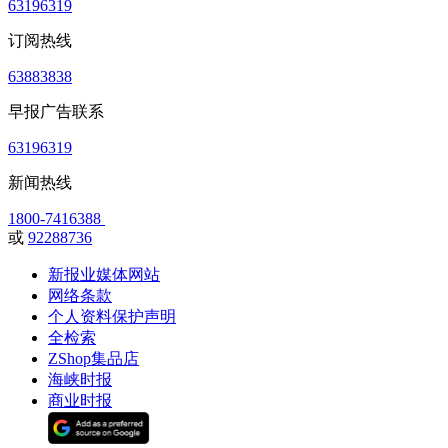
63196319
订阅热线
63883838
早报广告联系
63196319
新闻热线
1800-7416388
或
92288736
新报业媒体网站
网络条款
个人资料保护声明
全检索
ZShop集品店
海峡时报
商业时报