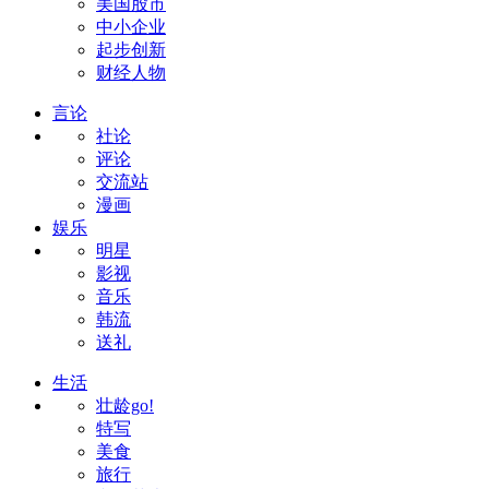
美国股市
中小企业
起步创新
财经人物
言论
社论
评论
交流站
漫画
娱乐
明星
影视
音乐
韩流
送礼
生活
壮龄go!
特写
美食
旅行