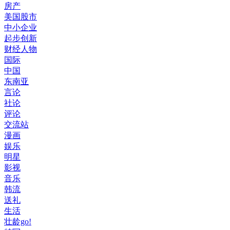
房产
美国股市
中小企业
起步创新
财经人物
国际
中国
东南亚
言论
社论
评论
交流站
漫画
娱乐
明星
影视
音乐
韩流
送礼
生活
壮龄go!