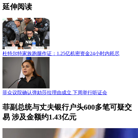
延伸阅读
杜特尔特家族跑腿作证：1.25亿机密资金24小时内耗尽
菲众议院确认弹劾莎拉理由成立 下周举行听证会
菲副总统与丈夫银行户头600多笔可疑交
易 涉及金额约1.43亿元