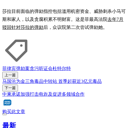
莎拉目前面临的弹劾指控包括滥用机密资金、威胁刺杀小马可
斯和家人，以及贪腐积累不明财富。这是菲最高法院
去年7月
驳回针对莎拉的弹劾
后，众议院第二次尝试弹劾她。
菲律宾
弹劾案
贪污
听证会
杜特尔特
上一篇
马国沦为金三角毒品中转站 首季起获近3亿元毒品
下一篇
中柬承诺加强打击电诈及促进多领域合作
购买此文章
最新