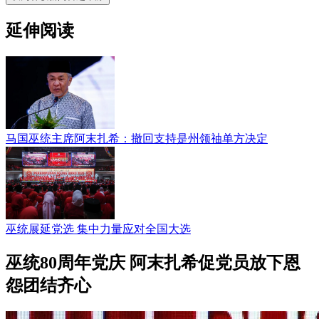
延伸阅读
马国巫统主席阿末扎希：撤回支持是州领䄂单方决定
巫统展延党选 集中力量应对全国大选
巫统80周年党庆 阿末扎希促党员放下恩
怨团结齐心