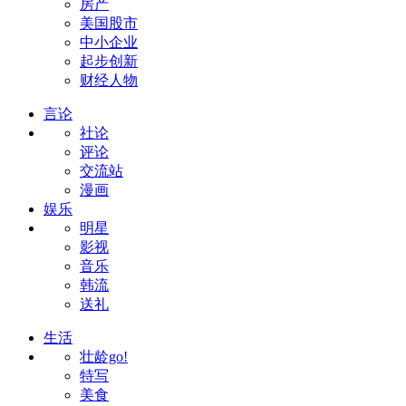
房产
美国股市
中小企业
起步创新
财经人物
言论
社论
评论
交流站
漫画
娱乐
明星
影视
音乐
韩流
送礼
生活
壮龄go!
特写
美食