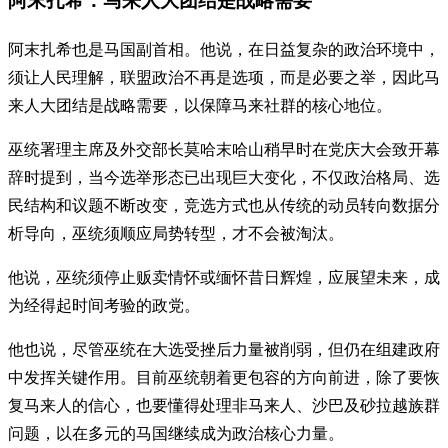
阿末扎希：马来人大团结是战略需要
阿末扎希也是马国副首相。他说，在日益复杂的政治环境中，
须让人民理解，联盟政治不再是选项，而是必要之举，因此马
来人大团结是战略需要，以保障马来社群的核心地位。
巫统署理主席及外交部长莫哈末哈山稍早时在党庆大会致开幕
辞时提到，当今选举形态已出现巨大变化，不仅政治格局、选
民结构和议题不断改变，竞选方式也从传统的动员转向数据分
析导向，巫统须顺应局势转型，才不会被淘汰。
他说，巫统须停止贩卖情怀或缅怀昔日辉煌，应展望未来，成
为经得起时间考验的政党。
他也说，尽管巫统在大选受挫后力量被削弱，但仍在组建政府
中发挥关键作用。目前巫统朝着更包容的方向前进，除了要恢
复马来人的信心，也要懂得处理非马来人、沙巴及砂拉越族群
问题，以在多元的马国继续成为政治核心力量。