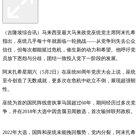
（吉隆坡综合讯）马来西亚最大马来政党巫统党主席阿末扎希
指出，巫统几乎每十年就面临一轮挑战——从党争到失去公众
信任，但每次都能挺过危机，催生新的动力和希望。他呼吁党
员放下恩怨与分歧，团结一致投入党下一阶段的发展。
阿末扎希星期六（5月2日）在巫统80周年党庆大会上说，巫统
至今创造了无数成就，更多次在危机中屹立不倒，展现超强韧
性。
巫统为首的国民阵线曾执掌马国超过60年，期间经历过多次党
争，并在2018年大选中因贪腐丑闻败选，首次输掉联邦政权。
2022年大选，国阵和巫统未能挽回颓势，党内分裂，阿末扎希