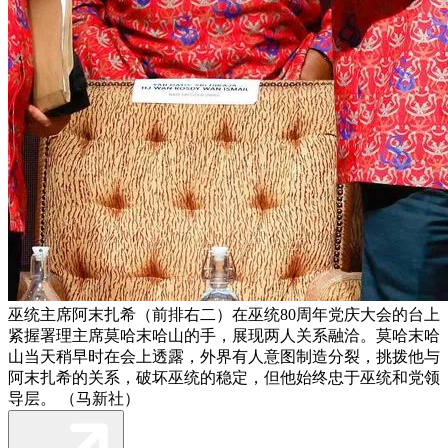
巫统主席阿末扎希（前排右二）在巫统80周年党庆大会的台上
紧握署理主席莫哈末哈山的手，展现两人关系融洽。莫哈末哈
山当天稍早时在会上透露，外界有人意图制造分裂，挑拨他与
阿末扎希的关系，破坏巫统的稳定，但他始终忠于巫统和党领
导层。 （马新社）