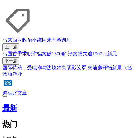
马来西亚政治
巫统
阿末扎希
凯利
上一篇
马国首季求职诈骗案破1500起 涉案损失逾1000万新元
下一篇
国际特稿：受电诈与边境冲突阴影笼罩 柬埔寨开拓新景点拯
救旅游业
购买此文章
最新
热门
Loading...