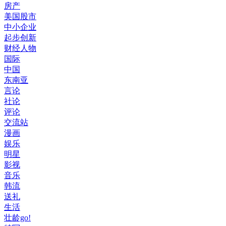
房产
美国股市
中小企业
起步创新
财经人物
国际
中国
东南亚
言论
社论
评论
交流站
漫画
娱乐
明星
影视
音乐
韩流
送礼
生活
壮龄go!