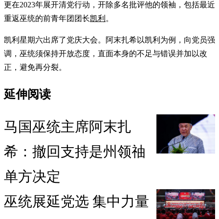
更在2023年展开清党行动，开除多名批评他的领袖，包括最近
重返巫统的前青年团团长
凯利
。
凯利星期六出席了党庆大会。阿末扎希以凯利为例，向党员强
调，巫统须保持开放态度，直面本身的不足与错误并加以改
正，避免再分裂。
延伸阅读
马国巫统主席阿末扎
希：撤回支持是州领䄂
单方决定
巫统展延党选 集中力量