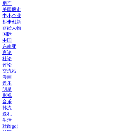
房产
美国股市
中小企业
起步创新
财经人物
国际
中国
东南亚
言论
社论
评论
交流站
漫画
娱乐
明星
影视
音乐
韩流
送礼
生活
壮龄go!