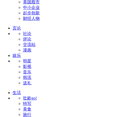
美国股市
中小企业
起步创新
财经人物
言论
社论
评论
交流站
漫画
娱乐
明星
影视
音乐
韩流
送礼
生活
壮龄go!
特写
美食
旅行