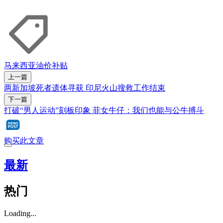
马来西亚
油价
补贴
上一篇
两新加坡死者遗体寻获 印尼火山搜救工作结束
下一篇
打破“男人运动”刻板印象 菲女牛仔：我们也能与公牛搏斗
购买此文章
最新
热门
Loading...