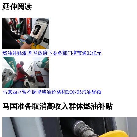
延伸阅读
燃油补贴激增 马政府下令各部门撙节逾32亿元
马来西亚暂不调降柴油价格和RON95汽油配额
马国准备取消高收入群体燃油补贴