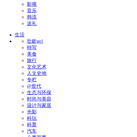
影视
音乐
韩流
送礼
生活
壮龄go!
特写
美食
旅行
文化艺术
人文史地
专栏
@世代
生态与环保
时尚与美容
设计与家居
光影
科玩
科普
汽车