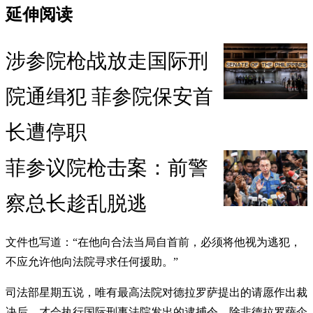
延伸阅读
涉参院枪战放走国际刑
院通缉犯 菲参院保安首
长遭停职
菲参议院枪击案：前警
察总长趁乱脱逃
文件也写道：“在他向合法当局自首前，必须将他视为逃犯，
不应允许他向法院寻求任何援助。”
司法部星期五说，唯有最高法院对德拉罗萨提出的请愿作出裁
决后，才会执行国际刑事法院发出的逮捕令。除非德拉罗萨企