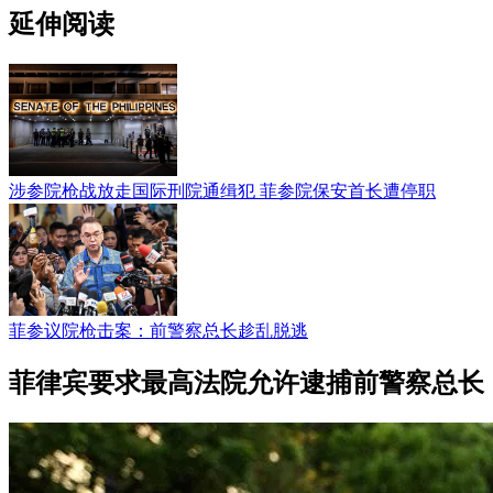
延伸阅读
涉参院枪战放走国际刑院通缉犯 菲参院保安首长遭停职
菲参议院枪击案：前警察总长趁乱脱逃
菲律宾要求最高法院允许逮捕前警察总长