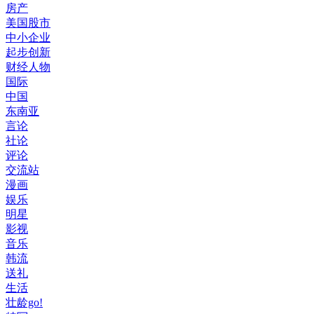
房产
美国股市
中小企业
起步创新
财经人物
国际
中国
东南亚
言论
社论
评论
交流站
漫画
娱乐
明星
影视
音乐
韩流
送礼
生活
壮龄go!