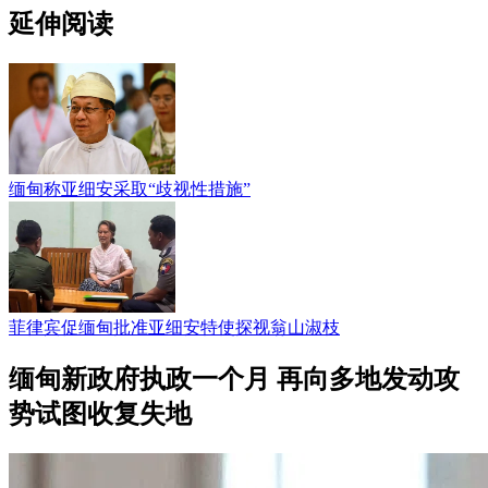
延伸阅读
缅甸称亚细安采取“歧视性措施”
菲律宾促缅甸批准亚细安特使探视翁山淑枝
缅甸新政府执政一个月 再向多地发动攻
势试图收复失地