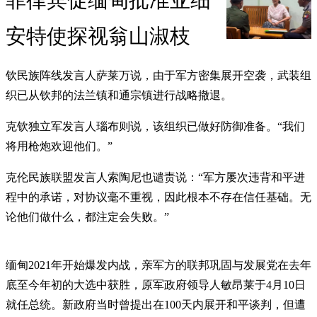
菲律宾促缅甸批准亚细
安特使探视翁山淑枝
钦民族阵线发言人萨莱万说，由于军方密集展开空袭，武装组
织已从钦邦的法兰镇和通宗镇进行战略撤退。
克钦独立军发言人瑙布则说，该组织已做好防御准备。“我们
将用枪炮欢迎他们。”
克伦民族联盟发言人索陶尼也谴责说：“军方屡次违背和平进
程中的承诺，对协议毫不重视，因此根本不存在信任基础。无
论他们做什么，都注定会失败。”
缅甸2021年开始爆发内战，亲军方的联邦巩固与发展党在去年
底至今年初的大选中获胜，原军政府领导人敏昂莱于4月10日
就任总统。新政府当时曾提出在100天内展开和平谈判，但遭