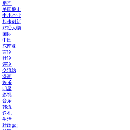
房产
美国股市
中小企业
起步创新
财经人物
国际
中国
东南亚
言论
社论
评论
交流站
漫画
娱乐
明星
影视
音乐
韩流
送礼
生活
壮龄go!