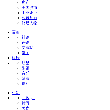
房产
美国股市
中小企业
起步创新
财经人物
言论
社论
评论
交流站
漫画
娱乐
明星
影视
音乐
韩流
送礼
生活
壮龄go!
特写
美食