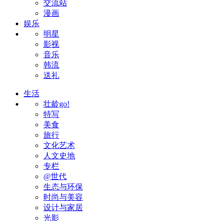
交流站
漫画
娱乐
明星
影视
音乐
韩流
送礼
生活
壮龄go!
特写
美食
旅行
文化艺术
人文史地
专栏
@世代
生态与环保
时尚与美容
设计与家居
光影