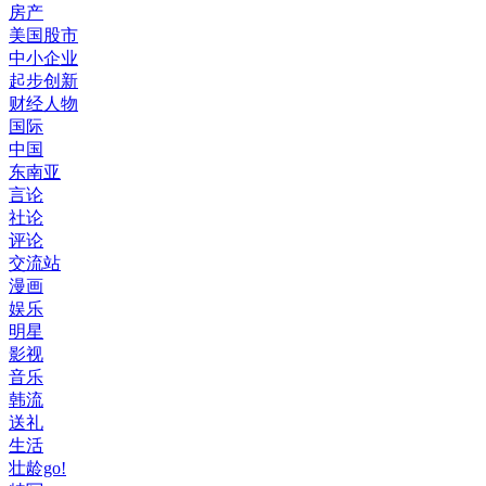
房产
美国股市
中小企业
起步创新
财经人物
国际
中国
东南亚
言论
社论
评论
交流站
漫画
娱乐
明星
影视
音乐
韩流
送礼
生活
壮龄go!