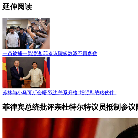
延伸阅读
一员被捕一员潜逃 菲参议院多数派不再多数
苏林与小马可斯会晤 双边关系升格“增强型战略伙伴”
菲律宾总统批评亲杜特尔特议员抵制参议