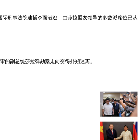
国际刑事法院逮捕令而潜逃，由莎拉盟友领导的多数派席位已从
开审的副总统莎拉弹劾案走向变得扑朔迷离。