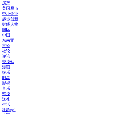
房产
美国股市
中小企业
起步创新
财经人物
国际
中国
东南亚
言论
社论
评论
交流站
漫画
娱乐
明星
影视
音乐
韩流
送礼
生活
壮龄go!