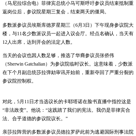
（马尼拉综合电）菲律宾总统小马可斯呼吁参议员结束抵制重
返岗位后，参议院星期三复会，结束两天的僵局。
多数派参议员埃斯库德罗星期三（6月3日）下午现身参议院大
楼，与11名少数派议员一起进入议会厅。经点名确认，当天有
12人出席，达到开会的法定人数。
当天的会议也因人数足够，推选了华裔参议员张侨伟
（Sherwin Gatchalian）为参议院临时议长。这意味着，少数派
在下个月副总统莎拉弹劾审讯开始前，重新夺回了严重分裂的
参议院控制权。
对此，5月11日才当选议长的卡耶塔诺在脸书直播中指控这是
“非法政变”。他说：“这践踏了我们的宪法。我仍是菲律宾合
法、合乎道德的参议院议长。”
亲莎拉阵营的多数派参议员德拉罗萨此前为逃避国际刑事法院