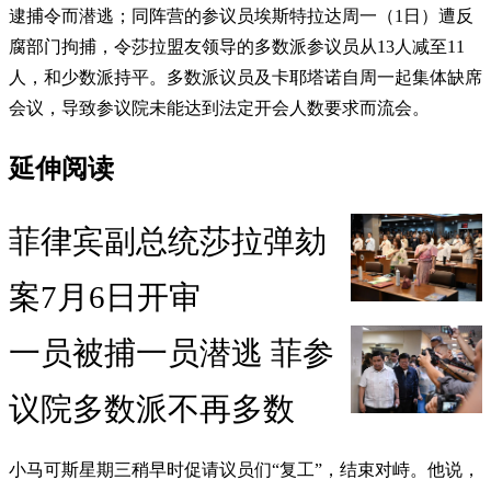
逮捕令而潜逃；同阵营的参议员埃斯特拉达周一（1日）遭反
腐部门拘捕，令莎拉盟友领导的多数派参议员从13人减至11
人，和少数派持平。多数派议员及卡耶塔诺自周一起集体缺席
会议，导致参议院未能达到法定开会人数要求而流会。
延伸阅读
菲律宾副总统莎拉弹劾
案7月6日开审
一员被捕一员潜逃 菲参
议院多数派不再多数
小马可斯星期三稍早时促请议员们“复工”，结束对峙。他说，