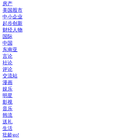
房产
美国股市
中小企业
起步创新
财经人物
国际
中国
东南亚
言论
社论
评论
交流站
漫画
娱乐
明星
影视
音乐
韩流
送礼
生活
壮龄go!