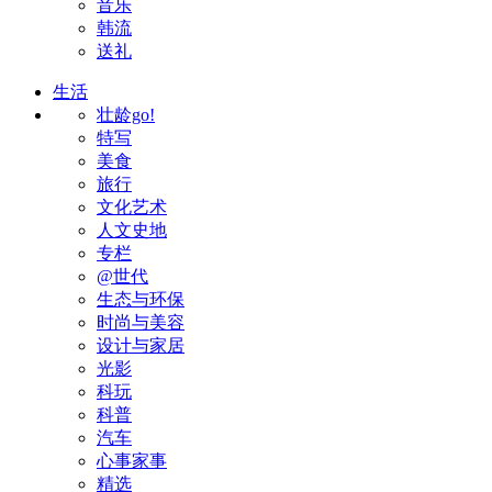
音乐
韩流
送礼
生活
壮龄go!
特写
美食
旅行
文化艺术
人文史地
专栏
@世代
生态与环保
时尚与美容
设计与家居
光影
科玩
科普
汽车
心事家事
精选