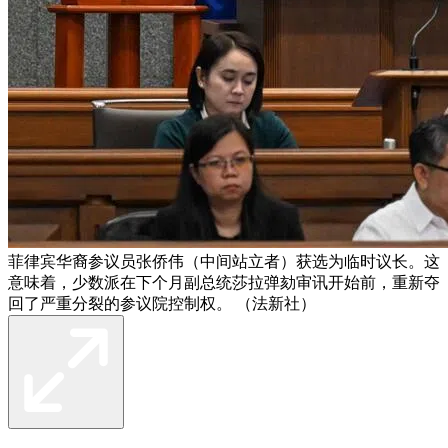
菲律宾华裔参议员张侨伟（中间站立者）获选为临时议长。这
意味着，少数派在下个月副总统莎拉弹劾审讯开始前，重新夺
回了严重分裂的参议院控制权。 （法新社）