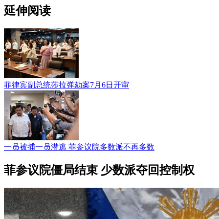
延伸阅读
菲律宾副总统莎拉弹劾案7月6日开审
一员被捕一员潜逃 菲参议院多数派不再多数
菲参议院僵局结束 少数派夺回控制权