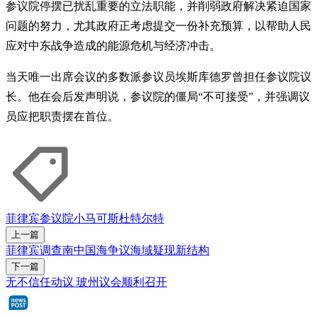
参议院停摆已扰乱重要的立法职能，并削弱政府解决紧迫国家
问题的努力，尤其政府正考虑提交一份补充预算，以帮助人民
应对中东战争造成的能源危机与经济冲击。
当天唯一出席会议的多数派参议员埃斯库德罗曾担任参议院议
长。他在会后发声明说，参议院的僵局“不可接受”，并强调议
员应把职责摆在首位。
菲律宾
参议院
小马可斯
杜特尔特
上一篇
菲律宾调查南中国海争议海域疑现新结构
下一篇
无不信任动议 玻州议会顺利召开