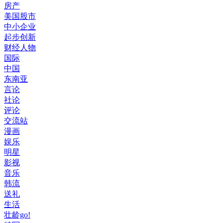
房产
美国股市
中小企业
起步创新
财经人物
国际
中国
东南亚
言论
社论
评论
交流站
漫画
娱乐
明星
影视
音乐
韩流
送礼
生活
壮龄go!