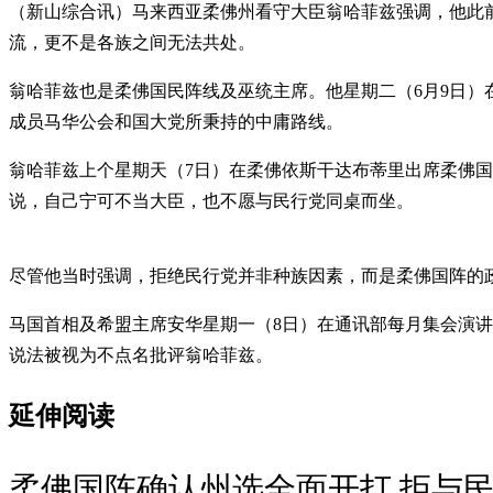
（新山综合讯）马来西亚柔佛州看守大臣翁哈菲兹强调，他此
流，更不是各族之间无法共处。
翁哈菲兹也是柔佛国民阵线及巫统主席。他星期二（6月9日
成员马华公会和国大党所秉持的中庸路线。
翁哈菲兹上个星期天（7日）在柔佛依斯干达布蒂里出席柔佛
说，自己宁可不当大臣，也不愿与民行党同桌而坐。
尽管他当时强调，拒绝民行党并非种族因素，而是柔佛国阵的
马国首相及希盟主席安华星期一（8日）在通讯部每月集会演
说法被视为不点名批评翁哈菲兹。
延伸阅读
柔佛国阵确认州选全面开打 拒与