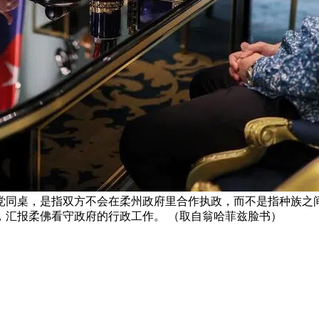
同桌，是指双方不会在柔州政府里合作执政，而不是指种族之间
，汇报柔佛看守政府的行政工作。 （取自翁哈菲兹脸书）