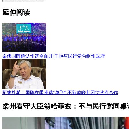
延伸阅读
柔佛国阵确认州选全面开打 拒与民行党合组州政府
阿末扎希：国阵在柔州选“单飞” 不影响联邦团结政府合作
柔州看守大臣翁哈菲兹：不与民行党同桌