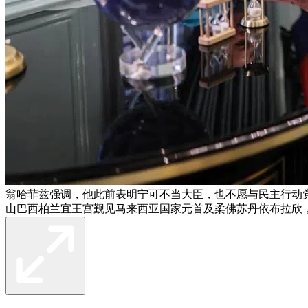
翁哈菲兹强调，他此前表明宁可不当大臣，也不愿与民主行动党
山巴西柏兰宜王宫觐见马来西亚国家元首及柔佛苏丹依布拉欣