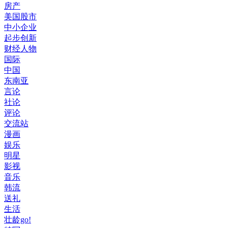
房产
美国股市
中小企业
起步创新
财经人物
国际
中国
东南亚
言论
社论
评论
交流站
漫画
娱乐
明星
影视
音乐
韩流
送礼
生活
壮龄go!