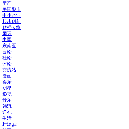
房产
美国股市
中小企业
起步创新
财经人物
国际
中国
东南亚
言论
社论
评论
交流站
漫画
娱乐
明星
影视
音乐
韩流
送礼
生活
壮龄go!