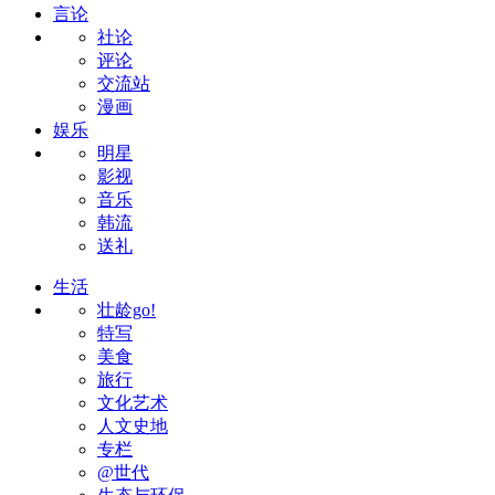
言论
社论
评论
交流站
漫画
娱乐
明星
影视
音乐
韩流
送礼
生活
壮龄go!
特写
美食
旅行
文化艺术
人文史地
专栏
@世代