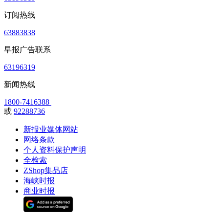
订阅热线
63883838
早报广告联系
63196319
新闻热线
1800-7416388
或
92288736
新报业媒体网站
网络条款
个人资料保护声明
全检索
ZShop集品店
海峡时报
商业时报