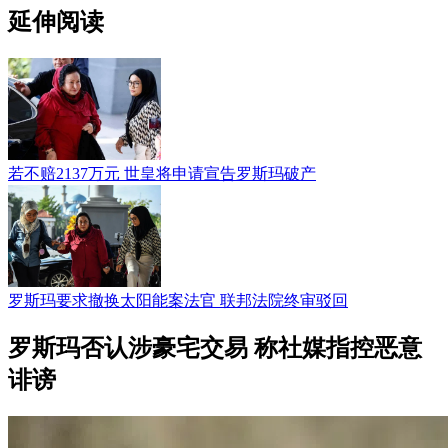
延伸阅读
若不赔2137万元 世皇将申请宣告罗斯玛破产
罗斯玛要求撤换太阳能案法官 联邦法院终审驳回
罗斯玛否认涉豪宅交易 称社媒指控恶意
诽谤