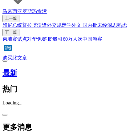
马来西亚
罗斯玛
贪污
上一篇
印尼总统普拉博沃逢外交规定学外文 国内批未经深思熟虑
下一篇
柬埔寨试点对华免签 盼吸引60万人次中国游客
购买此文章
最新
热门
Loading...
更多消息