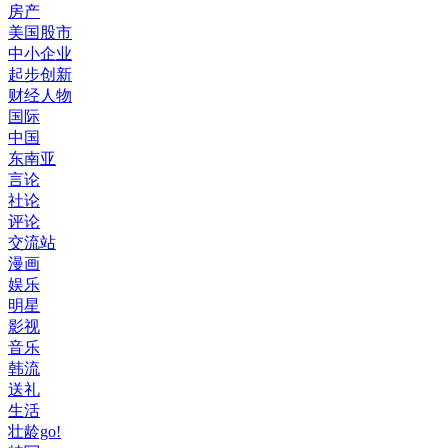
房产
美国股市
中小企业
起步创新
财经人物
国际
中国
东南亚
言论
社论
评论
交流站
漫画
娱乐
明星
影视
音乐
韩流
送礼
生活
壮龄go!