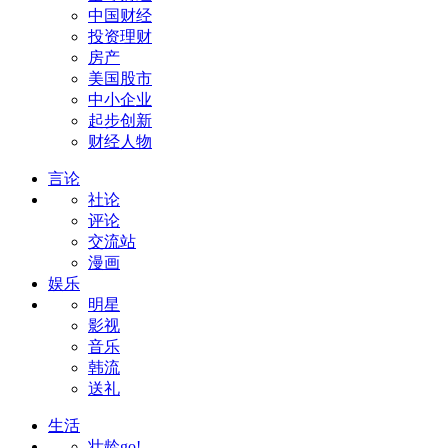
中国财经
投资理财
房产
美国股市
中小企业
起步创新
财经人物
言论
社论
评论
交流站
漫画
娱乐
明星
影视
音乐
韩流
送礼
生活
壮龄go!