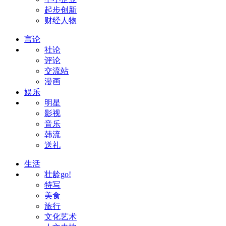
起步创新
财经人物
言论
社论
评论
交流站
漫画
娱乐
明星
影视
音乐
韩流
送礼
生活
壮龄go!
特写
美食
旅行
文化艺术