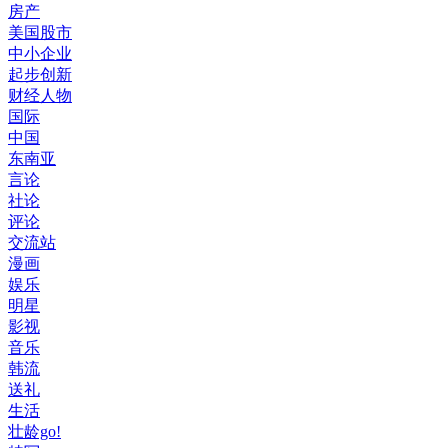
房产
美国股市
中小企业
起步创新
财经人物
国际
中国
东南亚
言论
社论
评论
交流站
漫画
娱乐
明星
影视
音乐
韩流
送礼
生活
壮龄go!