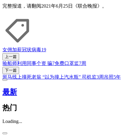
完整报道，请翻阅2021年6月25日《联合晚报》。
女佣
加薪
冠状病毒19
上一篇
验船师利用同事个资 骗7免费口罩监7周
下一篇
斑马线上撞死老翁 “以为撞上汽水瓶” 司机监3周吊照5年
最新
热门
Loading...