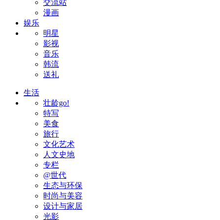
交流站
漫画
娱乐
明星
影视
音乐
韩流
送礼
生活
壮龄go!
特写
美食
旅行
文化艺术
人文史地
专栏
@世代
生态与环保
时尚与美容
设计与家居
光影