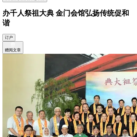
办千人祭祖大典 金门会馆弘扬传统促和
谐
订户
赠阅文章