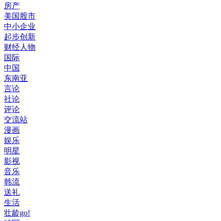
房产
美国股市
中小企业
起步创新
财经人物
国际
中国
东南亚
言论
社论
评论
交流站
漫画
娱乐
明星
影视
音乐
韩流
送礼
生活
壮龄go!