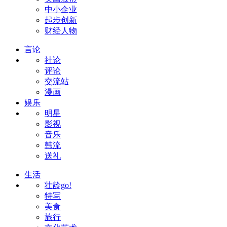
中小企业
起步创新
财经人物
言论
社论
评论
交流站
漫画
娱乐
明星
影视
音乐
韩流
送礼
生活
壮龄go!
特写
美食
旅行