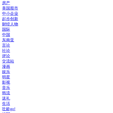
房产
美国股市
中小企业
起步创新
财经人物
国际
中国
东南亚
言论
社论
评论
交流站
漫画
娱乐
明星
影视
音乐
韩流
送礼
生活
壮龄go!