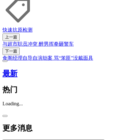
快速抗原检测
上一篇
与超市职员冲突 醉男挥拳砸警车
下一篇
食阁经理自导自演劫案 骂“笨匪”没戴面具
最新
热门
Loading...
更多消息