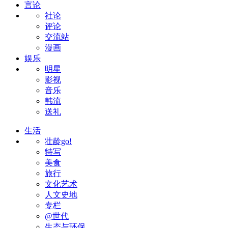
言论
社论
评论
交流站
漫画
娱乐
明星
影视
音乐
韩流
送礼
生活
壮龄go!
特写
美食
旅行
文化艺术
人文史地
专栏
@世代
生态与环保