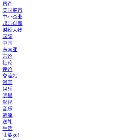
房产
美国股市
中小企业
起步创新
财经人物
国际
中国
东南亚
言论
社论
评论
交流站
漫画
娱乐
明星
影视
音乐
韩流
送礼
生活
壮龄go!