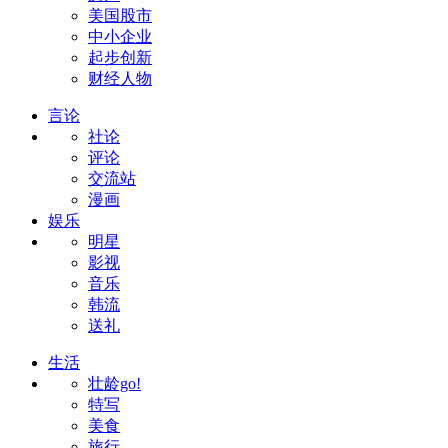
美国股市
中小企业
起步创新
财经人物
言论
社论
评论
交流站
漫画
娱乐
明星
影视
音乐
韩流
送礼
生活
壮龄go!
特写
美食
旅行