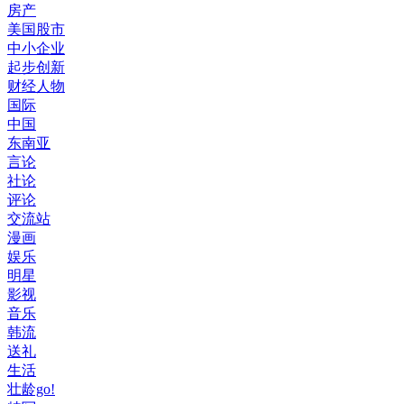
房产
美国股市
中小企业
起步创新
财经人物
国际
中国
东南亚
言论
社论
评论
交流站
漫画
娱乐
明星
影视
音乐
韩流
送礼
生活
壮龄go!