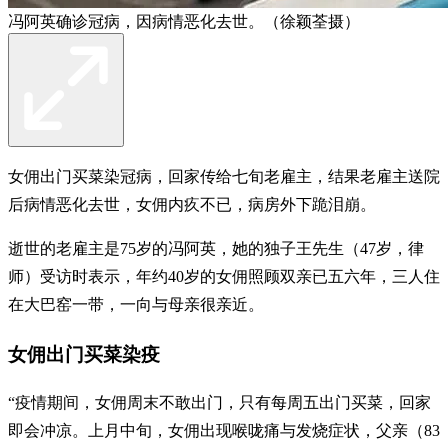
冯阿英确诊冠病，因病情恶化去世。（徐颖荃摄）
女佣出门买菜染冠病，回家传给七旬老雇主，结果老雇主送院
后病情恶化去世，女佣内疚不已，病房外下跪泪崩。
逝世的老雇主是75岁的冯阿英，她的独子王先生（47岁，律
师）受访时表示，年约40岁的女佣照顾双亲已五六年，三人住
在大巴窑一带，一向与母亲很亲近。
女佣出门买菜染疫
“疫情期间，女佣周末不敢出门，只有每周五出门买菜，回家
即会冲凉。上月中旬，女佣出现喉咙痛与发烧症状，父亲（83