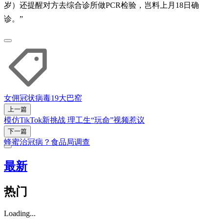
岁）还提醒对方去综合诊所做PCR检验，岂料上月18日确
诊。”
女佣
冠状病毒19
大巴窑
上一篇
模仿TikTok新挑战 理工生“玩命”视频惹议
下一篇
蜂蜜治冠病？食品局调查
最新
热门
Loading...