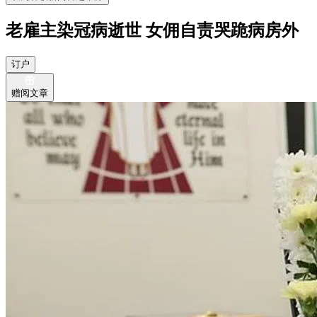
老雇主染冠病逝世 女佣自责哭跪病房外
订户
赠阅文章