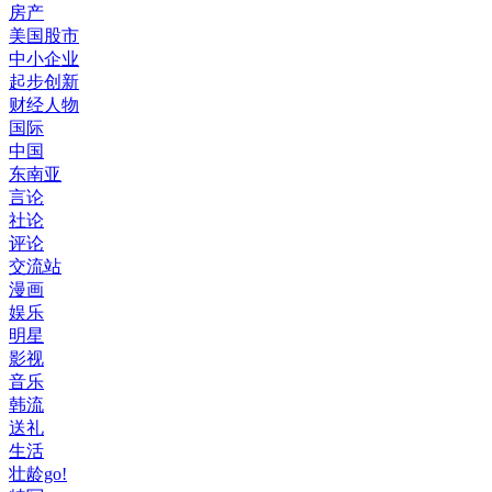
房产
美国股市
中小企业
起步创新
财经人物
国际
中国
东南亚
言论
社论
评论
交流站
漫画
娱乐
明星
影视
音乐
韩流
送礼
生活
壮龄go!