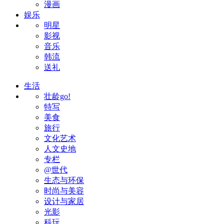
漫画
娱乐
明星
影视
音乐
韩流
送礼
生活
壮龄go!
特写
美食
旅行
文化艺术
人文史地
专栏
@世代
生态与环保
时尚与美容
设计与家居
光影
科玩