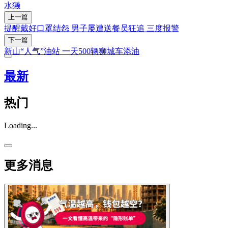
水獭
上一篇
提醒戴好口罩结怨 男子屡遭送餐员狂追 三度报警
下一篇
新山“人气”油站 一天500辆狮城车添油
最新
热门
Loading...
更多消息