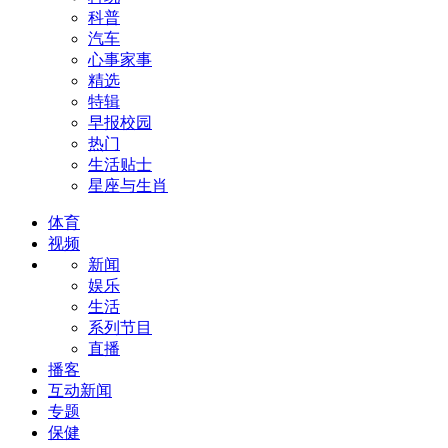
科普
汽车
心事家事
精选
特辑
早报校园
热门
生活贴士
星座与生肖
体育
视频
新闻
娱乐
生活
系列节目
直播
播客
互动新闻
专题
保健