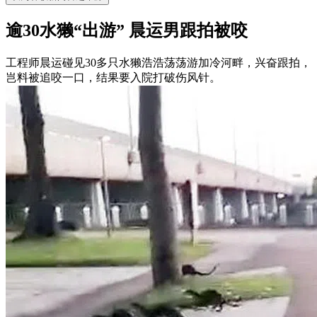
逾30水獭“出游” 晨运男跟拍被咬
工程师晨运碰见30多只水獭浩浩荡荡游加冷河畔，兴奋跟拍，
岂料被追咬一口，结果要入院打破伤风针。