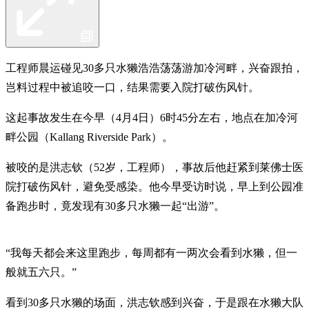
工程师晨运碰见30多只水獭浩浩荡荡游加冷河畔，兴奋跟拍，
岂料过程中被追咬一口，结果需要入院打破伤风针。
这起事故发生在今早（4月4日）6时45分左右，地点在加冷河
畔公园（Kallang Riverside Park）。
被咬的是洪志钦（52岁，工程师），事故后他赶紧到莱佛士医
院打破伤风针，避免受感染。他今早受访时说，早上到公园准
备跑步时，竟发现有30多只水獭一起“出游”。
“我每天都会来这里跑步，每周都有一两次会看到水獭，但一
般就五六只。”
看到30多只水獭的场面，洪志钦感到兴奋，于是跟在水獭大队