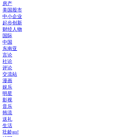
房产
美国股市
中小企业
起步创新
财经人物
国际
中国
东南亚
言论
社论
评论
交流站
漫画
娱乐
明星
影视
音乐
韩流
送礼
生活
壮龄go!