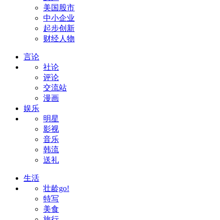
美国股市
中小企业
起步创新
财经人物
言论
社论
评论
交流站
漫画
娱乐
明星
影视
音乐
韩流
送礼
生活
壮龄go!
特写
美食
旅行