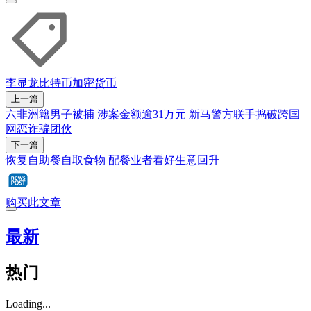
李显龙
比特币
加密货币
上一篇
六非洲籍男子被捕 涉案金额逾31万元 新马警方联手捣破跨国
网恋诈骗团伙
下一篇
恢复自助餐自取食物 配餐业者看好生意回升
购买此文章
最新
热门
Loading...