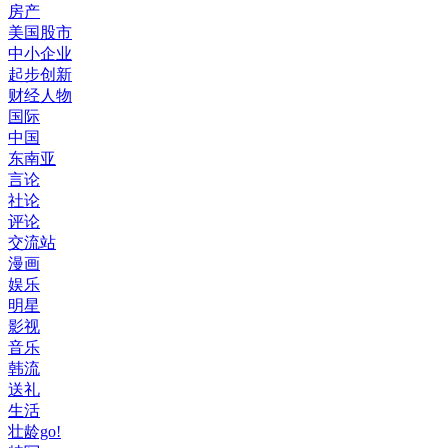
房产
美国股市
中小企业
起步创新
财经人物
国际
中国
东南亚
言论
社论
评论
交流站
漫画
娱乐
明星
影视
音乐
韩流
送礼
生活
壮龄go!