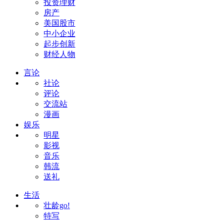
投资理财
房产
美国股市
中小企业
起步创新
财经人物
言论
社论
评论
交流站
漫画
娱乐
明星
影视
音乐
韩流
送礼
生活
壮龄go!
特写