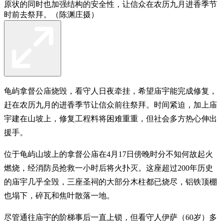
原状的同时也加强结构的安全性，让信众在农历九月进香季节
时前去祭拜。（陈渊庄摄）
龟屿拿督公庙烧毁，看守人日夜牵挂，希望庙宇能完成修复，
赶在农历九月的进香季节让信众前往祭拜。时间紧迫，加上庙
宇建在山坡上，修复工程料将困难重重，但社会多方热心伸出
援手。
位于龟屿山坡上的拿督公庙在4月17日傍晚时分不知何故起火
燃烧，经消防员抢救一小时后将火扑灭。这座超过200年历史
的庙宇几乎全毁，三座圣祠的大部分木柱都已烧尽，铝铁顶棚
也塌下，碎瓦和焦叶散落一地。
尽管通往庙宇的阶梯事后一直上锁，但看守人伊萨（60岁）多