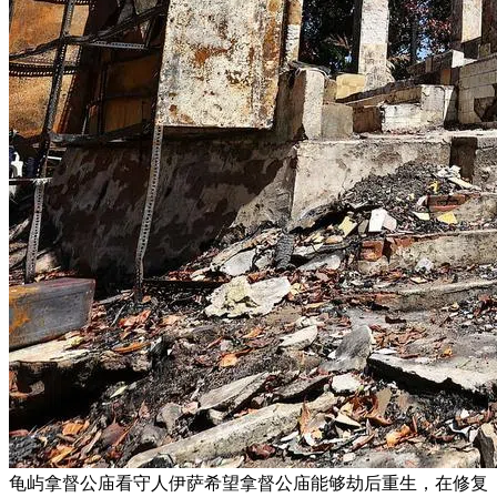
龟屿拿督公庙看守人伊萨希望拿督公庙能够劫后重生，在修复