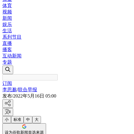
体育
视频
新闻
娱乐
生活
系列节目
直播
播客
互动新闻
专题
订阅
李思邈
/
联合早报
发布
/
2022年5月16日 05:00
小
标准
中
大
设为谷歌新闻首选来源