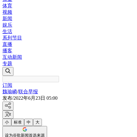
体育
视频
新闻
娱乐
生活
系列节目
直播
播客
互动新闻
专题
订阅
魏瑜嶙
/
联合早报
发布
/
2022年6月23日 05:00
小
标准
中
大
设为谷歌新闻首选来源