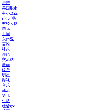
房产
美国股市
中小企业
起步创新
财经人物
国际
中国
东南亚
言论
社论
评论
交流站
漫画
娱乐
明星
影视
音乐
韩流
送礼
生活
壮龄go!