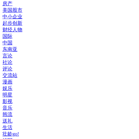
房产
美国股市
中小企业
起步创新
财经人物
国际
中国
东南亚
言论
社论
评论
交流站
漫画
娱乐
明星
影视
音乐
韩流
送礼
生活
壮龄go!