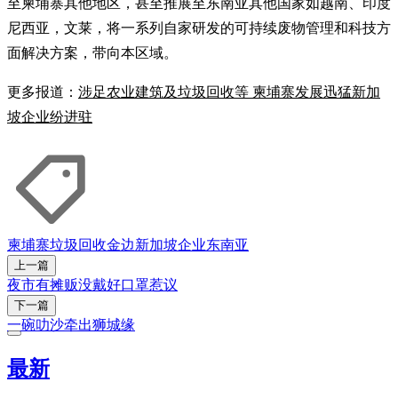
至柬埔寨其他地区，甚至推展至东南亚其他国家如越南、印度
尼西亚，文莱，将一系列自家研发的可持续废物管理和科技方
面解决方案，带向本区域。
更多报道：
涉足农业建筑及垃圾回收等 柬埔寨发展迅猛新加
坡企业纷进驻
柬埔寨
垃圾回收
金边
新加坡企业
东南亚
上一篇
夜市有摊贩没戴好口罩惹议
下一篇
一碗叻沙牵出狮城缘
最新