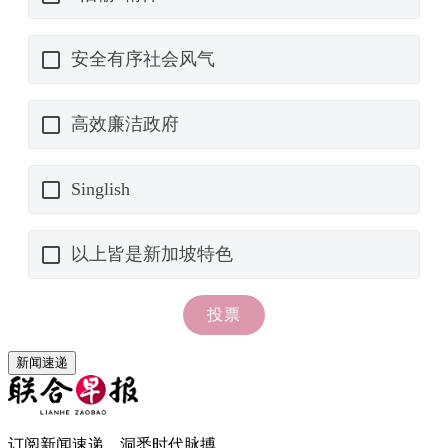
新闻速递
订阅新闻速递，洞悉时代脉搏。