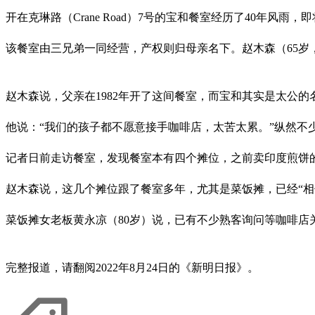
开在克琳路（Crane Road）7号的宝和餐室经历了40年风雨，
该餐室由三兄弟一同经营，产权则归母亲名下。赵木森（65
赵木森说，父亲在1982年开了这间餐室，而宝和其实是太公
他说：“我们的孩子都不愿意接手咖啡店，太苦太累。”纵然
记者日前走访餐室，发现餐室本有四个摊位，之前卖印度煎饼的
赵木森说，这几个摊位跟了餐室多年，尤其是菜饭摊，已经“相
菜饭摊女老板黄永凉（80岁）说，已有不少熟客询问等咖啡
完整报道，请翻阅2022年8月24日的《新明日报》。