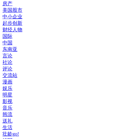
房产
美国股市
中小企业
起步创新
财经人物
国际
中国
东南亚
言论
社论
评论
交流站
漫画
娱乐
明星
影视
音乐
韩流
送礼
生活
壮龄go!