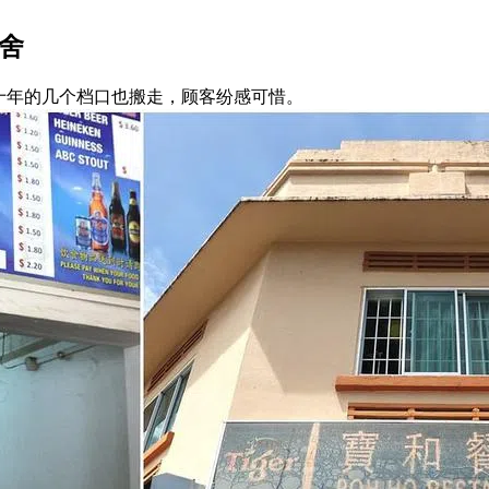
舍
三十年的几个档口也搬走，顾客纷感可惜。