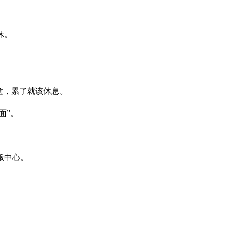
休。
意，累了就该休息。
面”。
贩中心。