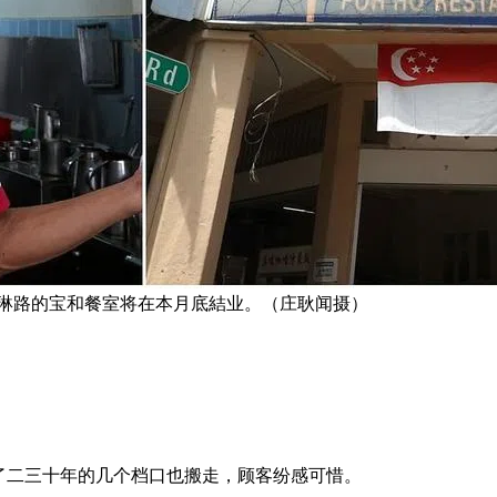
克琳路的宝和餐室将在本月底結业。（庄耿闻摄）
开了二三十年的几个档口也搬走，顾客纷感可惜。