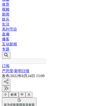
体育
视频
新闻
娱乐
生活
系列节目
直播
播客
互动新闻
专题
订阅
严思莹
/
新明日报
发布
/
2022年8月24日 15:09
小
标准
中
大
设为谷歌新闻首选来源