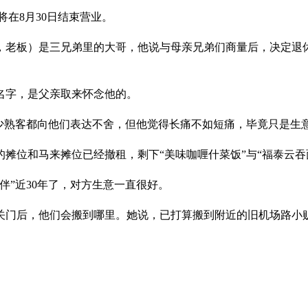
即将在8月30日结束营业。
岁，老板）是三兄弟里的大哥，他说与母亲兄弟们商量后，决定退
的名字，是父亲取来怀念他的。
不少熟客都向他们表达不舍，但他觉得长痛不如短痛，毕竟只是生
摊位和马来摊位已经撤租，剩下“美味咖喱什菜饭”与“福泰云吞
伴”近30年了，对方生意一直很好。
店关门后，他们会搬到哪里。她说，已打算搬到附近的旧机场路小