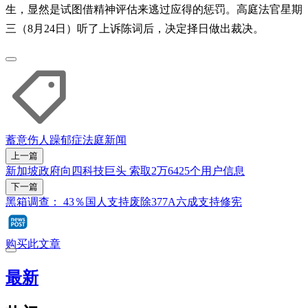
生，显然是试图借精神评估来逃过应得的惩罚。高庭法官星期
三（8月24日）听了上诉陈词后，决定择日做出裁决。
蓄意伤人
躁郁症
法庭新闻
上一篇
新加坡政府向四科技巨头 索取2万6425个用户信息
下一篇
黑箱调查： 43％国人支持废除377A六成支持修宪
购买此文章
最新