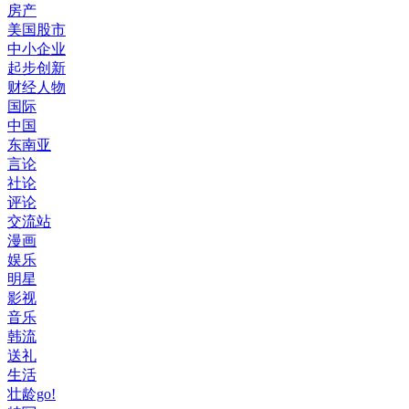
房产
美国股市
中小企业
起步创新
财经人物
国际
中国
东南亚
言论
社论
评论
交流站
漫画
娱乐
明星
影视
音乐
韩流
送礼
生活
壮龄go!