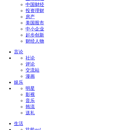
中国财经
投资理财
房产
美国股市
中小企业
起步创新
财经人物
言论
社论
评论
交流站
漫画
娱乐
明星
影视
音乐
韩流
送礼
生活
壮龄go!