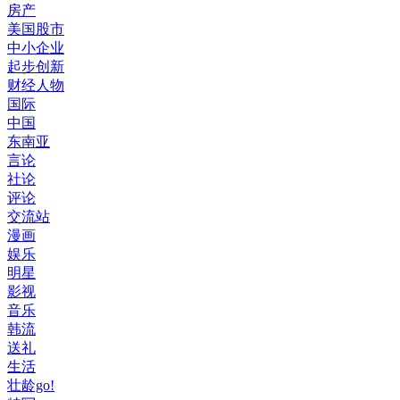
房产
美国股市
中小企业
起步创新
财经人物
国际
中国
东南亚
言论
社论
评论
交流站
漫画
娱乐
明星
影视
音乐
韩流
送礼
生活
壮龄go!