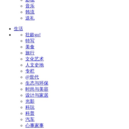
音乐
韩流
送礼
生活
壮龄go!
特写
美食
旅行
文化艺术
人文史地
专栏
@世代
生态与环保
时尚与美容
设计与家居
光影
科玩
科普
汽车
心事家事