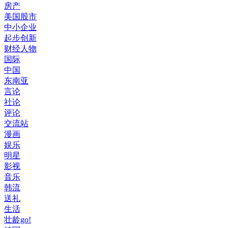
房产
美国股市
中小企业
起步创新
财经人物
国际
中国
东南亚
言论
社论
评论
交流站
漫画
娱乐
明星
影视
音乐
韩流
送礼
生活
壮龄go!