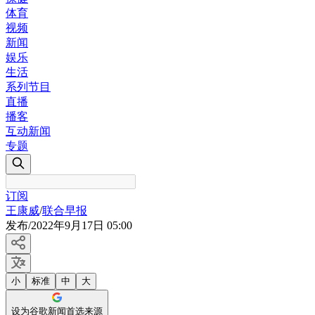
体育
视频
新闻
娱乐
生活
系列节目
直播
播客
互动新闻
专题
订阅
王康威
/
联合早报
发布
/
2022年9月17日 05:00
小
标准
中
大
设为谷歌新闻首选来源