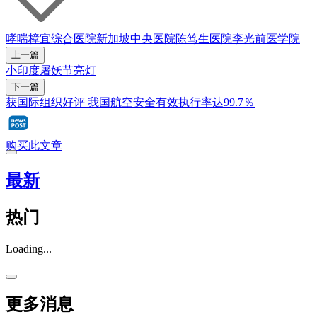
哮喘
樟宜综合医院
新加坡中央医院
陈笃生医院
李光前医学院
上一篇
小印度屠妖节亮灯
下一篇
获国际组织好评 我国航空安全有效执行率达99.7％
购买此文章
最新
热门
Loading...
更多消息