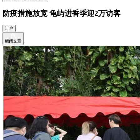
防疫措施放宽 龟屿进香季迎2万访客
订户
赠阅文章