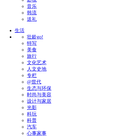
音乐
韩流
送礼
生活
壮龄go!
特写
美食
旅行
文化艺术
人文史地
专栏
@世代
生态与环保
时尚与美容
设计与家居
光影
科玩
科普
汽车
心事家事