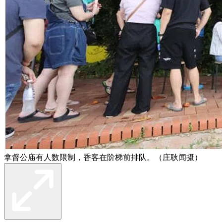
拿督公庙有人数限制，香客在阶梯前排队。（庄耿闻摄）