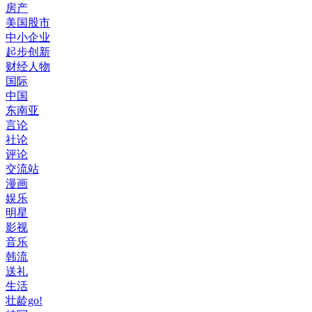
房产
美国股市
中小企业
起步创新
财经人物
国际
中国
东南亚
言论
社论
评论
交流站
漫画
娱乐
明星
影视
音乐
韩流
送礼
生活
壮龄go!