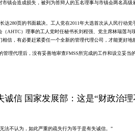
对市镇会造成损失，被列为答辩人的五名理事与市镇会两名高级
长达280页的书面裁决。工人党在2011年大选首次从人民行
（AHTC）理事的工人党时任秘书长刘程强、党主席林瑞莲与
们相信，有必要赶紧委任一个全新的管理代理公司，才能更好地
（FMSS）为市镇会的管理代理后，没有妥善地审查FMSS所完成的工作
失诚信 国家发展部：这是“财政治理
无法不认为，如此严重的疏失行为等于是有失诚信。”