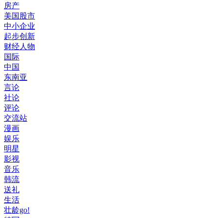
房产
美国股市
中小企业
起步创新
财经人物
国际
中国
东南亚
言论
社论
评论
交流站
漫画
娱乐
明星
影视
音乐
韩流
送礼
生活
壮龄go!