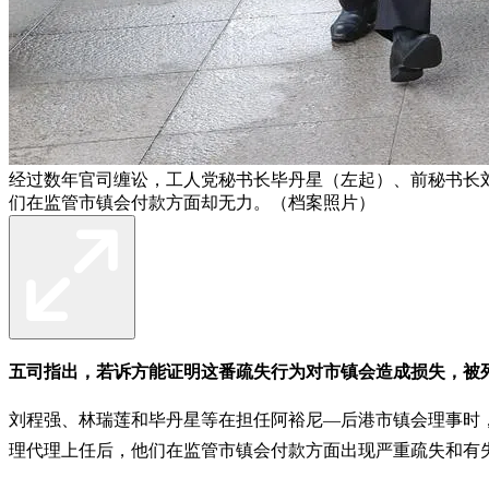
经过数年官司缠讼，工人党秘书长毕丹星（左起）、前秘书长
们在监管市镇会付款方面却无力。（档案照片）
五司指出，若诉方能证明这番疏失行为对市镇会造成损失，被
刘程强、林瑞莲和毕丹星等在担任阿裕尼—后港市镇会理事时，没有公
理代理上任后，他们在监管市镇会付款方面出现严重疏失和有