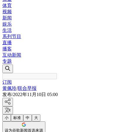
体育
视频
新闻
娱乐
生活
系列节目
直播
播客
互动新闻
专题
订阅
黄佩玲
/
联合早报
发布
/
2022年11月10日 05:00
小
标准
中
大
设为谷歌新闻首选来源