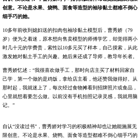
创意。不论是水果、烧鸭、面食等造型的袖珍黏土都难不倒心
细手巧的她。
10多年前收到媳妇送的扣肉包袖珍黏土模型后，曹秀娇（79
岁）便为之着迷，原本想向售卖模型的师傅学艺，却觉得两小
时几十元的学费贵，索性以10多元买了样本，自己摸索，从此
激发她对黏土手工的兴趣。她后来还成了导师，教导年长者。
曹秀娇忆述：“我很喜欢做手工，那时向店主买了材料回家自
己学，第一个做的是鸡饭，拿给店主看，他还赞我做得好。从
那时起，我就迷上了，每次经过食物摊看到招牌照片或食品，
心里就想着要怎么做。以前没有手机拍照记录灵感，我就用脑
记。”
自认“没读过书”，曹秀娇对学习的积极精神却也让她能施展无
限创意。不论是水果、烧鸭、面食等造型都难不倒心细手巧的