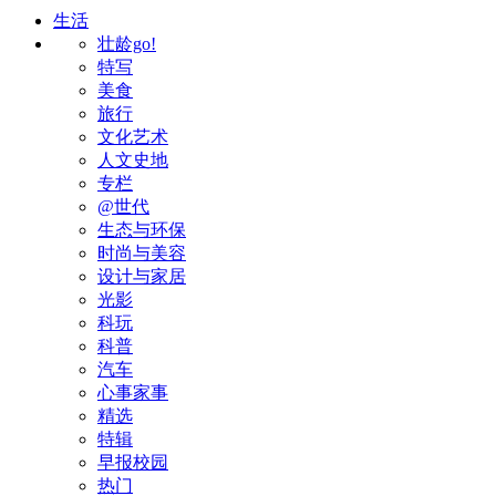
生活
壮龄go!
特写
美食
旅行
文化艺术
人文史地
专栏
@世代
生态与环保
时尚与美容
设计与家居
光影
科玩
科普
汽车
心事家事
精选
特辑
早报校园
热门