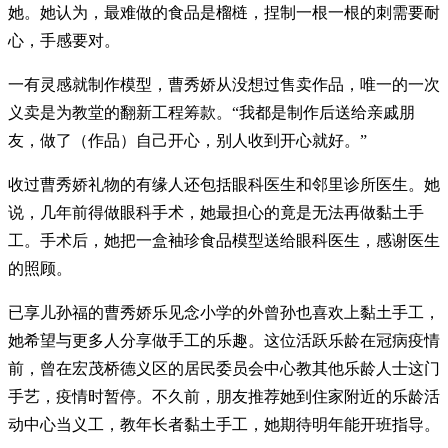
她。她认为，最难做的食品是榴梿，捏制一根一根的刺需要耐
心，手感要对。
一有灵感就制作模型，曹秀娇从没想过售卖作品，唯一的一次
义卖是为教堂的翻新工程筹款。“我都是制作后送给亲戚朋
友，做了（作品）自己开心，别人收到开心就好。”
收过曹秀娇礼物的有缘人还包括眼科医生和邻里诊所医生。她
说，几年前得做眼科手术，她最担心的竟是无法再做黏土手
工。手术后，她把一盒袖珍食品模型送给眼科医生，感谢医生
的照顾。
已享儿孙福的曹秀娇乐见念小学的外曾孙也喜欢上黏土手工，
她希望与更多人分享做手工的乐趣。这位活跃乐龄在冠病疫情
前，曾在宏茂桥德义区的居民委员会中心教其他乐龄人士这门
手艺，疫情时暂停。不久前，朋友推荐她到住家附近的乐龄活
动中心当义工，教年长者黏土手工，她期待明年能开班指导。