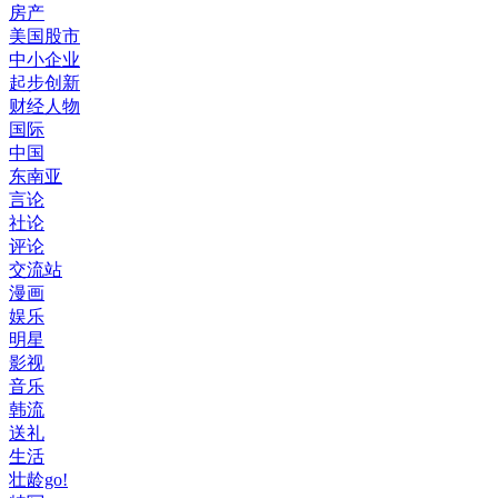
房产
美国股市
中小企业
起步创新
财经人物
国际
中国
东南亚
言论
社论
评论
交流站
漫画
娱乐
明星
影视
音乐
韩流
送礼
生活
壮龄go!