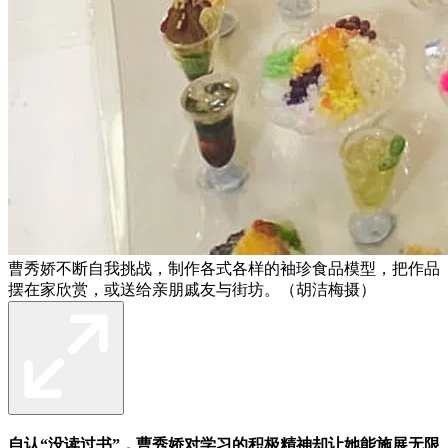
曹秀娇不断自我挑战，制作各式各样的袖珍食品模型，把作品
摆在家欣赏，或送给亲朋戚友与街坊。（胡洁梅摄）
自认“没读过书”，曹秀娇对学习的积极精神却让她能施展无限